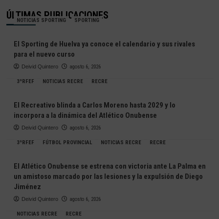
ÚLTIMAS PUBLICACIONES
NOTICIAS SPORTING
SPORTING
El Sporting de Huelva ya conoce el calendario y sus rivales
para el nuevo curso
Deivid Quintero
agosto 6, 2026
3ªRFEF
NOTICIAS RECRE
RECRE
El Recreativo blinda a Carlos Moreno hasta 2029 y lo
incorpora a la dinámica del Atlético Onubense
Deivid Quintero
agosto 6, 2026
3ªRFEF
FÚTBOL PROVINCIAL
NOTICIAS RECRE
RECRE
El Atlético Onubense se estrena con victoria ante La Palma en
un amistoso marcado por las lesiones y la expulsión de Diego
Jiménez
Deivid Quintero
agosto 6, 2026
NOTICIAS RECRE
RECRE