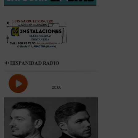
🔉 𝐇𝐈𝐒𝐏𝐀𝐍𝐈𝐃𝐀𝐃 𝐑𝐀𝐃𝐈𝐎