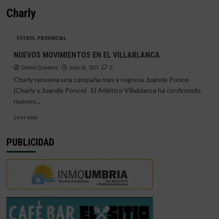
Charly
FÚTBOL PROVINCIAL
NUEVOS MOVIMIENTOS EN EL VILLABLANCA
Deivid Quintero
julio 26, 2023
0
Charly renueva una campaña más y regresa Juande Ponce.
(Charly y Juande Ponce) El Atlético Villablanca ha confirmado
nuevos...
Leer
Leer más
más
sobre
PUBLICIDAD
NUEVOS
MOVIMIENTOS
EN
EL
VILLABLANCA