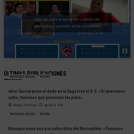
Haz clic para aceptar las cookies de
márketing y permitir este contenido
ÚLTIMAS PUBLICACIONES
NOTICIAS RECRE
RECRE
Aitor García pone el dedo en la llaga tras el 0-3: «Si queremos
subir, tenemos que ponernos las pilas»
Matias Hermoso
agosto 8, 2026
NOTICIAS RECRE
RECRE
Bonaque pone voz a la autocrítica del Recreativo: «Tenemos