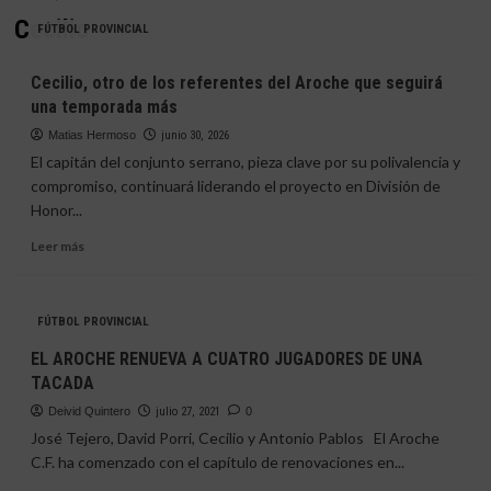
Cecilio
FÚTBOL PROVINCIAL
Cecilio, otro de los referentes del Aroche que seguirá
una temporada más
Matias Hermoso
junio 30, 2026
El capitán del conjunto serrano, pieza clave por su polivalencia y
compromiso, continuará liderando el proyecto en División de
Honor...
Leer
Leer más
más
sobre
Cecilio,
FÚTBOL PROVINCIAL
otro
de
EL AROCHE RENUEVA A CUATRO JUGADORES DE UNA
los
TACADA
referentes
del
Deivid Quintero
julio 27, 2021
0
Aroche
José Tejero, David Porri, Cecilio y Antonio Pablos El Aroche
que
C.F. ha comenzado con el capítulo de renovaciones en...
seguirá