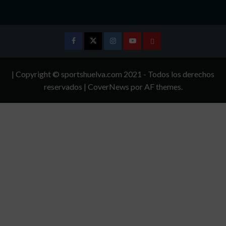
Facebook
Twitter
Instagram
Youtube
TÉRMINOS
Y
| Copyright © sportshuelva.com 2021 - Todos los derechos
CONDICIONES
reservados
|
CoverNews
por AF themes.
DE
USO