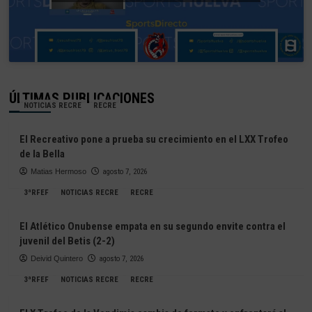
ÚLTIMAS PUBLICACIONES
NOTICIAS RECRE
RECRE
El Recreativo pone a prueba su crecimiento en el LXX Trofeo
de la Bella
Matias Hermoso
agosto 7, 2026
3ªRFEF
NOTICIAS RECRE
RECRE
El Atlético Onubense empata en su segundo envite contra el
juvenil del Betis (2-2)
Deivid Quintero
agosto 7, 2026
3ªRFEF
NOTICIAS RECRE
RECRE