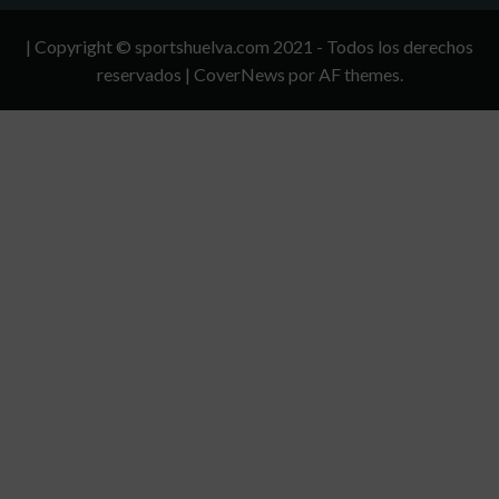
Y
| Copyright © sportshuelva.com 2021 - Todos los derechos
CONDICIONES
reservados
|
CoverNews
por AF themes.
DE
USO