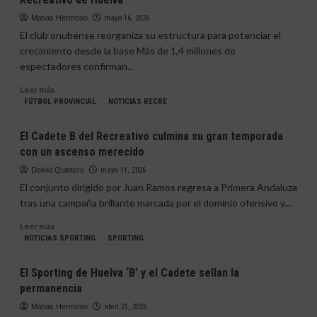
del
Recreativo
Matias Hermoso
mayo 16, 2026
se
El club onubense reorganiza su estructura para potenciar el
queda
crecimiento desde la base Más de 1,4 millones de
sin
espectadores confirman...
ascenso
y
Leer
Leer más
continuará
más
FÚTBOL PROVINCIAL
NOTICIAS RECRE
en
sobre
Liga
David
El Cadete B del Recreativo culmina su gran temporada
Nacional
Ortega
con un ascenso merecido
asume
el
Deivid Quintero
mayo 11, 2026
control
El conjunto dirigido por Juan Ramos regresa a Primera Andaluza
total
tras una campaña brillante marcada por el dominio ofensivo y...
de
la
Leer
Leer más
cantera
más
NOTICIAS SPORTING
SPORTING
del
sobre
Recreativo
El
El Sporting de Huelva ‘B’ y el Cadete sellan la
de
Cadete
permanencia
Huelva
B
del
Matias Hermoso
abril 21, 2026