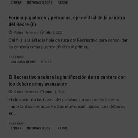
que
más
3ªRFEF
NOTICIAS RECRE
RECRE
le
sobre
espera
Huelva
Formar jugadores y personas, eje central de la cantera
en
hará
del Recre (II)
su
historia
competición
con
Matias Hermoso
julio 3, 2026
dos
Del filial a la élite: la hoja de ruta del Recreativo para consolidar
equipos
su cantera como puente directo al primer...
en
la
Leer
Leer más
División
más
NOTICIAS RECRE
RECRE
de
sobre
Honor
Formar
El Recreativo acelera la planificación de su cantera con
Cadete
jugadores
los deberes muy avanzados
por
y
primera
personas,
Matias Hermoso
junio 11, 2026
vez
eje
El club asienta las bases del próximo curso con decisiones
central
importantes cerradas y otras muy encaminadas Los deberes
de
en...
la
cantera
Leer
Leer más
del
más
3ªRFEF
NOTICIAS RECRE
RECRE
Recre
sobre
(II)