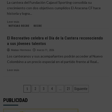
Recreativo
La cantera del Fundación Cajasol Sporting consolida su
culmina
crecimiento con dos objetivos cumplidos El Aracena CF hace
su
historia y logra...
gran
temporada
Leer
Leer más
con
más
NOTICIAS RECRE
RECRE
un
sobre
ascenso
El
El Recreativo celebra el Día de la Cantera reconociendo
merecido
Sporting
a sus jóvenes talentos
de
Huelva
Matias Hermoso
marzo 11, 2026
‘B’
Los canteranos y sus acompañantes podrán acceder al Nuevo
y
Colombino a un precio especial en el partido frente al Real...
el
Cadete
Leer
Leer más
sellan
más
la
sobre
permanencia
El
Paginación
Recreativo
1
…
2
3
4
21
Siguiente
celebra
de
el
PUBLICIDAD
Día
entradas
de
la