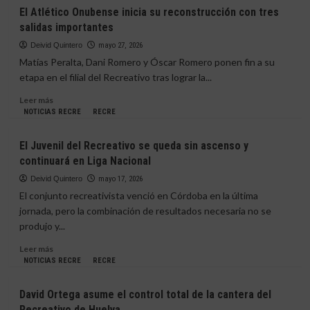
El
El Atlético Onubense inicia su reconstrucción con tres
Recreativo
salidas importantes
acelera
la
Deivid Quintero
mayo 27, 2026
planificación
Matías Peralta, Dani Romero y Óscar Romero ponen fin a su
de
etapa en el filial del Recreativo tras lograr la...
su
cantera
Leer
Leer más
con
más
NOTICIAS RECRE
RECRE
los
sobre
deberes
El
El Juvenil del Recreativo se queda sin ascenso y
muy
Atlético
continuará en Liga Nacional
avanzados
Onubense
inicia
Deivid Quintero
mayo 17, 2026
su
El conjunto recreativista venció en Córdoba en la última
reconstrucción
jornada, pero la combinación de resultados necesaria no se
con
produjo y...
tres
salidas
Leer
Leer más
importantes
más
NOTICIAS RECRE
RECRE
sobre
El
David Ortega asume el control total de la cantera del
Juvenil
Recreativo de Huelva