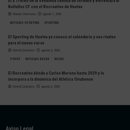
El X Trofeo de la Vendimia cambia de formato y enfrentará al
Bollullos CF con el Recreativo de Huelva
Matias Hermoso
agosto 7, 2026
NOTICIAS SPORTING
SPORTING
El Sporting de Huelva ya conoce el calendario y sus rivales
para el nuevo curso
Deivid Quintero
agosto 6, 2026
3ªRFEF
NOTICIAS RECRE
RECRE
El Recreativo blinda a Carlos Moreno hasta 2029 y lo
incorpora a la dinámica del Atlético Onubense
Deivid Quintero
agosto 6, 2026
Aviso Legal