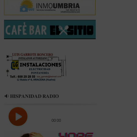
Cantera
reconociendo
a
sus
jóvenes
talentos
🔉 𝐇𝐈𝐒𝐏𝐀𝐍𝐈𝐃𝐀𝐃 𝐑𝐀𝐃𝐈𝐎