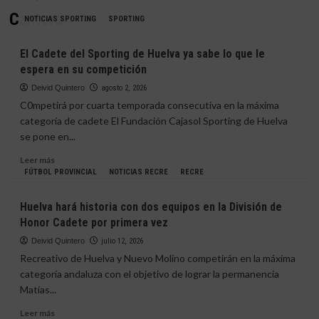
Cantera
NOTICIAS SPORTING
SPORTING
El Cadete del Sporting de Huelva ya sabe lo que le
espera en su competición
Deivid Quintero
agosto 2, 2026
C0mpetirá por cuarta temporada consecutiva en la máxima
categoría de cadete El Fundación Cajasol Sporting de Huelva
se pone en...
Leer
Leer más
más
FÚTBOL PROVINCIAL
NOTICIAS RECRE
RECRE
sobre
El
Huelva hará historia con dos equipos en la División de
Cadete
Honor Cadete por primera vez
del
Sporting
Deivid Quintero
julio 12, 2026
de
Recreativo de Huelva y Nuevo Molino competirán en la máxima
Huelva
categoría andaluza con el objetivo de lograr la permanencia
ya
Matías...
sabe
lo
Leer
Leer más