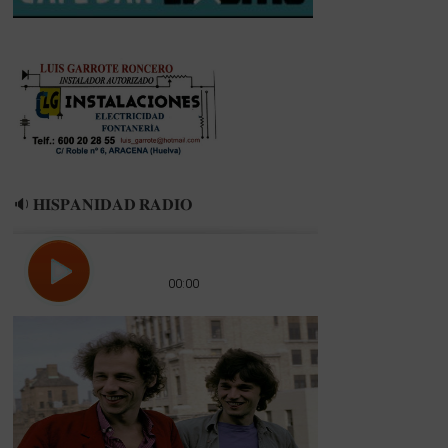
DE
ESPAÑA
🔉 𝐇𝐈𝐒𝐏𝐀𝐍𝐈𝐃𝐀𝐃 𝐑𝐀𝐃𝐈𝐎