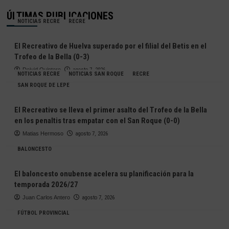
ÚLTIMAS PUBLICACIONES
NOTICIAS RECRE
RECRE
El Recreativo de Huelva superado por el filial del Betis en el
Trofeo de la Bella (0-3)
Deivid Quintero
agosto 7, 2026
NOTICIAS RECRE
NOTICIAS SAN ROQUE
RECRE
SAN ROQUE DE LEPE
El Recreativo se lleva el primer asalto del Trofeo de la Bella
en los penaltis tras empatar con el San Roque (0-0)
Matias Hermoso
agosto 7, 2026
BALONCESTO
El baloncesto onubense acelera su planificación para la
temporada 2026/27
Juan Carlos Antero
agosto 7, 2026
FÚTBOL PROVINCIAL