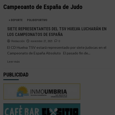
Campeoanto de España de Judo
+ DEPORTE
POLIDEPORTIVO
SIETE REPRESENTANTES DEL TSV HUELVA LUCHARÁN EN
LOS CAMPEONATOS DE ESPAÑA
Redacción
noviembre 27, 2021
0
El CD Huelva TSV estará representado por siete judocas en el
Campeonato de España Absoluto El pasado fin de...
Leer
Leer más
más
sobre
PUBLICIDAD
SIETE
REPRESENTANTES
DEL
TSV
HUELVA
LUCHARÁN
EN
LOS
CAMPEONATOS