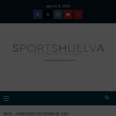
Saltar
agosto 8, 2026
al
contenido
Facebook
Twitter
Instagram
Youtube
TÉRMINOS
Y
CONDICIONES
DE
USO
SPORTSHUELVA.
Menú
primario
INICIO
CAMPEOANTO DE ESPAÑA DE JUDO