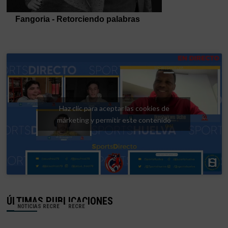
Haz clic para aceptar las cookies de
márketing y permitir este contenido
ÚLTIMAS PUBLICACIONES
NOTICIAS RECRE
RECRE