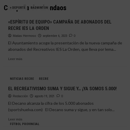
Campaña de abondaos
+ DEPORTE
BADMINTON
«ESPÍRITU DE EQUIPO» CAMPAÑA DE ABONADOS DEL
RECRE IES LA ORDEN
Matias Hermoso
septiembre 6, 2023
0
El Ayuntamiento acoge la presentación de la nueva campaña de
abonados del Recreativos IES La Orden, que lleva por lema...
Leer
Leer más
más
sobre
«ESPÍRITU
NOTICIAS RECRE
RECRE
DE
EQUIPO»
EL RECREATIVISMO SUMA Y SIGUE Y… ¡YA SOMOS 5.000!
CAMPAÑA
Redacción
DE
agosto 19, 2021
0
ABONADOS
El Decano alcanza la cifra de los 5.000 abonados
DEL
(sportshuelva.com) El Decano suma y sigue, y en tan solo...
RECRE
Leer
IES
Leer más
más
LA
FÚTBOL PROVINCIAL
sobre
ORDEN