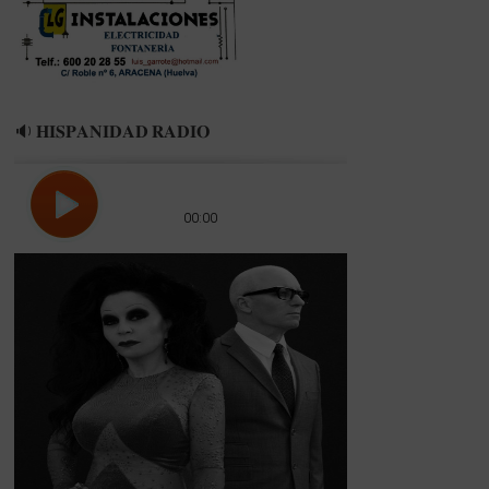
Y
LA
NUEVA
EQUIPACIÓN
🔉 𝐇𝐈𝐒𝐏𝐀𝐍𝐈𝐃𝐀𝐃 𝐑𝐀𝐃𝐈𝐎