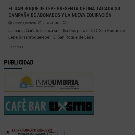
EL
EL SAN ROQUE DE LEPE PRESENTA DE UNA TACADA SU
RECREATIVISMO
CAMPAÑA DE ABONADOS Y LA NUEVA EQUIPACIÓN
SUMA
Y
Deivid Quintero
julio 23, 2021
0
SIGUE
La marca Gañafote saca sus diseños para el C.D. San Roque de
Y…
Lepe (@sanroquelepe) El San Roque de Lepe...
¡YA
SOMOS
Leer
Leer más
5.000!
más
sobre
PUBLICIDAD
EL
SAN
ROQUE
DE
LEPE
PRESENTA
DE
UNA
TACADA
SU
CAMPAÑA
DE
ABONADOS