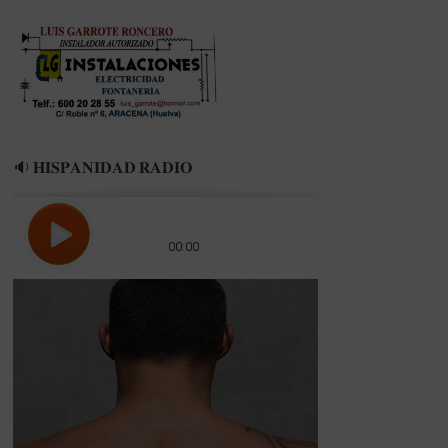
Recreativo
🔉 𝐇𝐈𝐒𝐏𝐀𝐍𝐈𝐃𝐀𝐃 𝐑𝐀𝐃𝐈𝐎