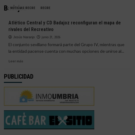
Badajoz
NOTICIAS RECRE
RECRE
Atlético Central y CD Badajoz reconfiguran el mapa de
rivales del Recreativo
Jesús Naranjo
junio 21, 2026
El conjunto sevillano formará parte del Grupo IV, mientras que
la entidad pacense cuenta con muchas opciones de unirse al...
Leer
Leer más
más
sobre
PUBLICIDAD
Atlético
Central
y
CD
Badajoz
reconfiguran
el
mapa
de
rivales
del