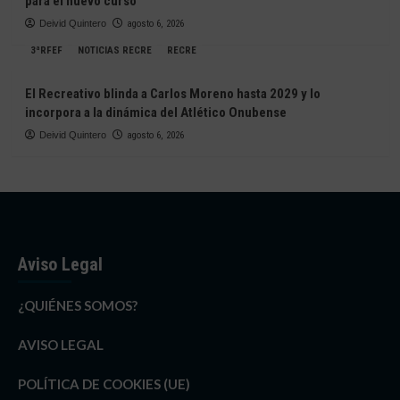
para el nuevo curso
Deivid Quintero
agosto 6, 2026
3ªRFEF
NOTICIAS RECRE
RECRE
El Recreativo blinda a Carlos Moreno hasta 2029 y lo
incorpora a la dinámica del Atlético Onubense
Deivid Quintero
agosto 6, 2026
Aviso Legal
¿QUIÉNES SOMOS?
AVISO LEGAL
POLÍTICA DE COOKIES (UE)