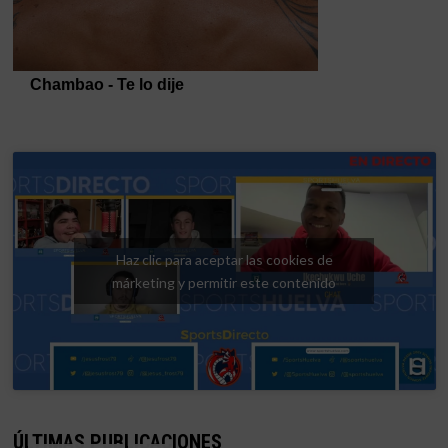
Haz clic para aceptar las cookies de
márketing y permitir este contenido
ÚLTIMAS PUBLICACIONES