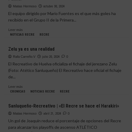
Rival
Matias Hermoso
octubre 30, 2024
|
El equipo dirigido por Mario Fuentes es el que más goles ha
Atlético
recibido en el Grupo II de la Primera...
Sanluqueño
Leer
Leer más
más
NOTICIAS RECRE
RECRE
sobre
El
Zelu ya es una realidad
Recre
se
Rafa Carreño.V
julio 20, 2024
0
mide
El Recreativo de Huelva oficializa el fichaje del jerezano Zelu
a
(Foto: Atético Sanluqueño) El Recreativo hace oficial el fichaje
una
de...
frágil
defensa
Leer
Leer más
verdiblanca
más
CRONICAS
NOTICIAS RECRE
RECRE
en
sobre
«El
Zelu
Sanluqueño-Recreativo | «El Recre se hace el Harakiri»
Palmar»
ya
es
Matias Hermoso
abril 21, 2024
0
una
Un gol de Joaquín reduce el porcentaje de opciones del Recre
realidad
para alcanzar los playoffs de ascenso ATLÉTICO