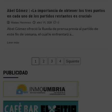
Colombino»
sobre
La
Abel Gómez | «La importancia de obtener los tres puntos
radiografía
en cada uno de los partidos restantes es crucial»
del
rival
Matias Hermoso
abril 19, 2024
0
|
Abel Gómez ofreció la Rueda de prensa previa al partido de
Atlético
este fin de semana, el cual le enfrentará a...
Sanluqueño
Leer
Leer más
más
sobre
Abel
Paginación
Gómez
1
2
3
4
Siguiente
|
de
«La
PUBLICIDAD
importancia
entradas
de
obtener
los
tres
puntos
en
cada