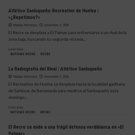
la
sobre
Primera
Sanluqueño-
Atlético Sanluqueño-Recreativo de Huelva |
RFEF
Recreativo
«¿Repetimos?»
|
«Halloween
Matias Hermoso
noviembre 2, 2024
Recre:
El Recre se desplaza a El Palmar para enfrentarse a un rival de la
Ni
zona baja, buscando su segunda victoria...
truco,
ni
Leer
Leer más
trato»
más
NOTICIAS RECRE
RECRE
sobre
Atlético
La Radiografía del Rival | Atlético Sanluqueño
Sanluqueño-
Recreativo
Matias Hermoso
noviembre 2, 2024
de
El Recreativo de Huelva se desplaza hasta la localidad gaditana
Huelva
de Sanlúcar de Barrameda para medirse al Sanluqueño este
|
domingo...
«¿Repetimos?»
Leer
Leer más
más
NOTICIAS RECRE
RECRE
sobre
La
El Recre se mide a una frágil defensa verdiblanca en «El
Radiografía
Palmar»
del