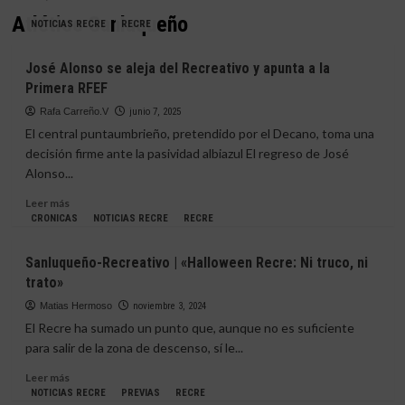
Atlético Sanluqueño
NOTICIAS RECRE
RECRE
José Alonso se aleja del Recreativo y apunta a la
Primera RFEF
Rafa Carreño.V
junio 7, 2025
El central puntaumbrieño, pretendido por el Decano, toma una
decisión firme ante la pasividad albiazul El regreso de José
Alonso...
Leer
Leer más
más
CRONICAS
NOTICIAS RECRE
RECRE
sobre
José
Sanluqueño-Recreativo | «Halloween Recre: Ni truco, ni
Alonso
trato»
se
aleja
Matias Hermoso
noviembre 3, 2024
del
El Recre ha sumado un punto que, aunque no es suficiente
Recreativo
para salir de la zona de descenso, sí le...
y
apunta
Leer
Leer más
a
más
NOTICIAS RECRE
PREVIAS
RECRE