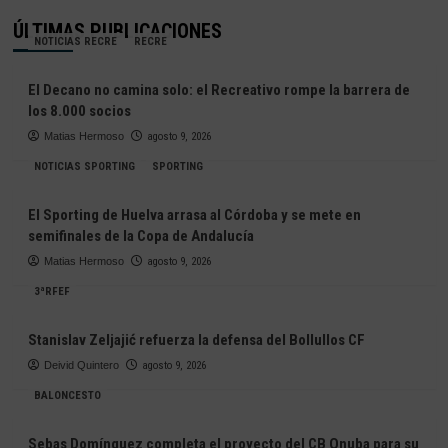
ÚLTIMAS PUBLICACIONES
NOTICIAS RECRE
RECRE
El Decano no camina solo: el Recreativo rompe la barrera de
los 8.000 socios
Matias Hermoso
agosto 9, 2026
NOTICIAS SPORTING
SPORTING
El Sporting de Huelva arrasa al Córdoba y se mete en
semifinales de la Copa de Andalucía
Matias Hermoso
agosto 9, 2026
3ªRFEF
Stanislav Zeljajić refuerza la defensa del Bollullos CF
Deivid Quintero
agosto 9, 2026
BALONCESTO
Sebas Domínguez completa el proyecto del CB Onuba para su