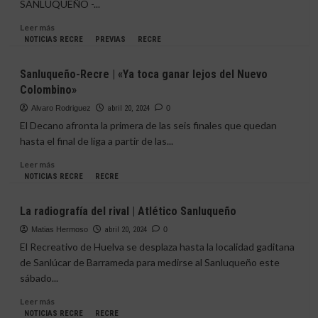
SANLUQUEÑO -...
Leer
Leer más
más
NOTICIAS RECRE
PREVIAS
RECRE
sobre
Sanluqueño-
Sanluqueño-Recre | «Ya toca ganar lejos del Nuevo
Recreativo
Colombino»
|
«El
Alvaro Rodriguez
abril 20, 2024
0
Recre
El Decano afronta la primera de las seis finales que quedan
se
hasta el final de liga a partir de las...
hace
el
Leer
Leer más
Harakiri»
más
NOTICIAS RECRE
RECRE
sobre
Sanluqueño-
La radiografía del rival | Atlético Sanluqueño
Recre
|
Matias Hermoso
abril 20, 2024
0
«Ya
El Recreativo de Huelva se desplaza hasta la localidad gaditana
toca
de Sanlúcar de Barrameda para medirse al Sanluqueño este
ganar
sábado...
lejos
del
Leer
Leer más
Nuevo
más
NOTICIAS RECRE
RECRE