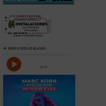
🔉 𝐇𝐈𝐒𝐏𝐀𝐍𝐈𝐃𝐀𝐃 𝐑𝐀𝐃𝐈𝐎