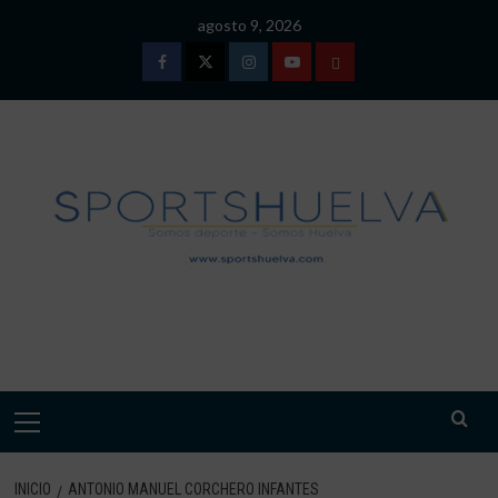
Saltar
agosto 9, 2026
al
contenido
Facebook
Twitter
Instagram
Youtube
TÉRMINOS
Y
CONDICIONES
DE
USO
SPORTSHUELVA.
Menú
primario
INICIO
ANTONIO MANUEL CORCHERO INFANTES