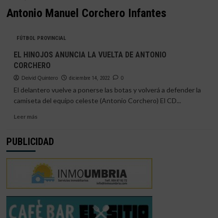
Antonio Manuel Corchero Infantes
FÚTBOL PROVINCIAL
EL HINOJOS ANUNCIA LA VUELTA DE ANTONIO
CORCHERO
Deivid Quintero
diciembre 14, 2022
0
El delantero vuelve a ponerse las botas y volverá a defender la
camiseta del equipo celeste (Antonio Corchero) El CD...
Leer
Leer más
más
sobre
PUBLICIDAD
EL
HINOJOS
ANUNCIA
LA
VUELTA
DE
ANTONIO
CORCHERO