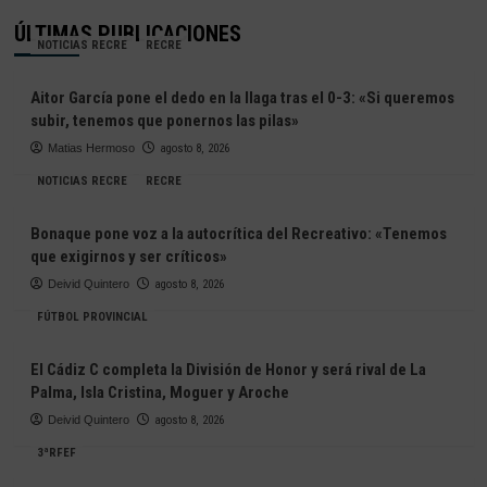
ÚLTIMAS PUBLICACIONES
NOTICIAS RECRE
RECRE
Aitor García pone el dedo en la llaga tras el 0-3: «Si queremos
subir, tenemos que ponernos las pilas»
Matias Hermoso
agosto 8, 2026
NOTICIAS RECRE
RECRE
Bonaque pone voz a la autocrítica del Recreativo: «Tenemos
que exigirnos y ser críticos»
Deivid Quintero
agosto 8, 2026
FÚTBOL PROVINCIAL
El Cádiz C completa la División de Honor y será rival de La
Palma, Isla Cristina, Moguer y Aroche
Deivid Quintero
agosto 8, 2026
3ªRFEF