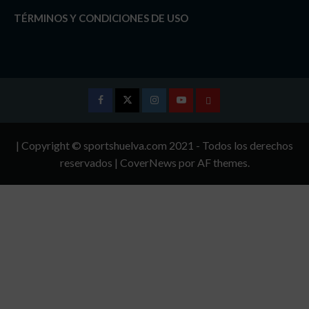
TÉRMINOS Y CONDICIONES DE USO
Facebook
Twitter
Instagram
Youtube
TÉRMINOS
Y
| Copyright © sportshuelva.com 2021 - Todos los derechos
CONDICIONES
reservados
|
CoverNews
por AF themes.
DE
USO