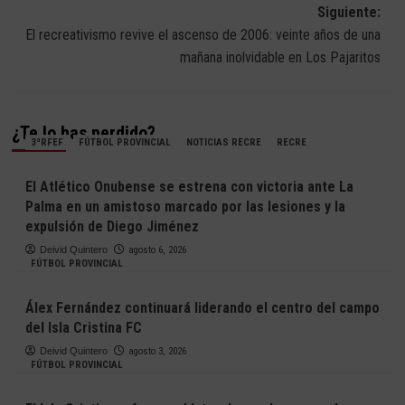
entradas
Siguiente:
El recreativismo revive el ascenso de 2006: veinte años de una
mañana inolvidable en Los Pajaritos
¿Te lo has perdido?
3ªRFEF
FÚTBOL PROVINCIAL
NOTICIAS RECRE
RECRE
El Atlético Onubense se estrena con victoria ante La
Palma en un amistoso marcado por las lesiones y la
expulsión de Diego Jiménez
Deivid Quintero
agosto 6, 2026
FÚTBOL PROVINCIAL
Álex Fernández continuará liderando el centro del campo
del Isla Cristina FC
Deivid Quintero
agosto 3, 2026
FÚTBOL PROVINCIAL