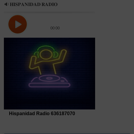
🔉 𝐇𝐈𝐒𝐏𝐀𝐍𝐈𝐃𝐀𝐃 𝐑𝐀𝐃𝐈𝐎