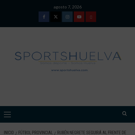
Saltar
agosto 7, 2026
al
contenido
Facebook
Twitter
Instagram
Youtube
TÉRMINOS
Y
CONDICIONES
DE
USO
SPORTSHUELVA.
Menú
primario
INICIO
FÚTBOL PROVINCIAL
RUBÉN NEGRETE SEGUIRÁ AL FRENTE DE