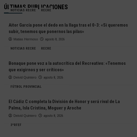
ÚLTIMAS PUBLICACIONES
NOTICIAS RECRE
RECRE
Aitor García pone el dedo en la llaga tras el 0-3: «Si queremos
subir, tenemos que ponernos las pilas»
Matias Hermoso
agosto 8, 2026
NOTICIAS RECRE
RECRE
Bonaque pone voz a la autocrítica del Recreativo: «Tenemos
que exigirnos y ser críticos»
Deivid Quintero
agosto 8, 2026
FÚTBOL PROVINCIAL
El Cádiz C completa la División de Honor y será rival de La
Palma, Isla Cristina, Moguer y Aroche
Deivid Quintero
agosto 8, 2026
3ªRFEF