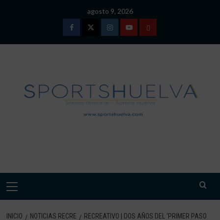
Saltar
agosto 9, 2026
al
contenido
Facebook
Twitter
Instagram
Youtube
TÉRMINOS
Y
CONDICIONES
DE
USO
SPORTSHUELVA.
Menú
primario
INICIO
NOTICIAS RECRE
RECREATIVO | DOS AÑOS DEL ‘PRIMER PASO