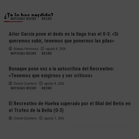
¿Te lo has perdido?
NOTICIAS RECRE
RECRE
Aitor García pone el dedo en la llaga tras el 0-3: «Si
queremos subir, tenemos que ponernos las pilas»
Matias Hermoso
agosto 8, 2026
NOTICIAS RECRE
RECRE
Bonaque pone voz a la autocrítica del Recreativo:
«Tenemos que exigirnos y ser críticos»
Deivid Quintero
agosto 8, 2026
NOTICIAS RECRE
RECRE
El Recreativo de Huelva superado por el filial del Betis en
el Trofeo de la Bella (0-3)
Deivid Quintero
agosto 7, 2026