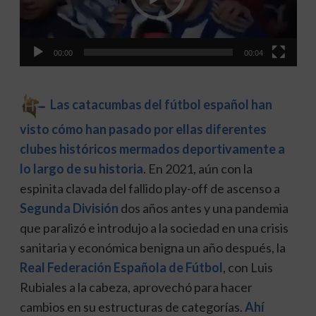
00:00
00:04
Las catacumbas del fútbol español han
visto cómo han pasado por ellas diferentes
clubes históricos mermados deportivamente a
lo largo de su historia
. En 2021, aún con la
espinita clavada del fallido play-off de ascenso a
Segunda División
dos años antes y una pandemia
que paralizó e introdujo a la sociedad en una crisis
sanitaria y económica benigna un año después, la
Real Federación Española de Fútbol
, con Luis
Rubiales a la cabeza, aprovechó para hacer
cambios en su estructuras de categorías.
Ahí