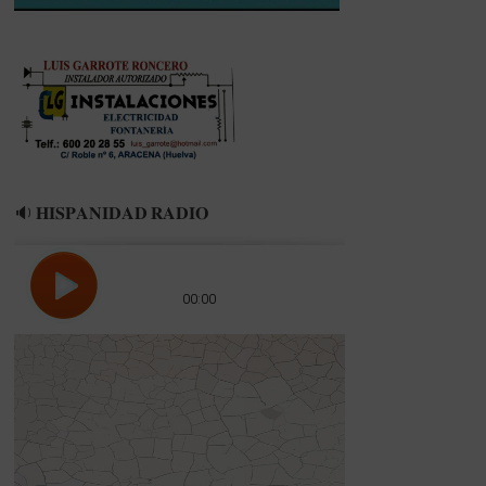
🔉 𝐇𝐈𝐒𝐏𝐀𝐍𝐈𝐃𝐀𝐃 𝐑𝐀𝐃𝐈𝐎