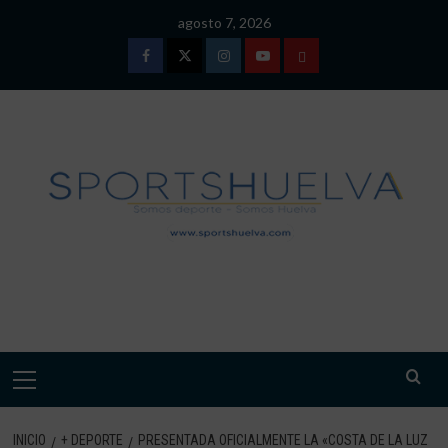
Saltar
agosto 7, 2026
al
contenido
Facebook
Twitter
Instagram
Youtube
TÉRMINOS
Y
CONDICIONES
DE
USO
SPORTSHUELVA.
Menú
primario
INICIO
+ DEPORTE
PRESENTADA OFICIALMENTE LA «COSTA DE LA LUZ