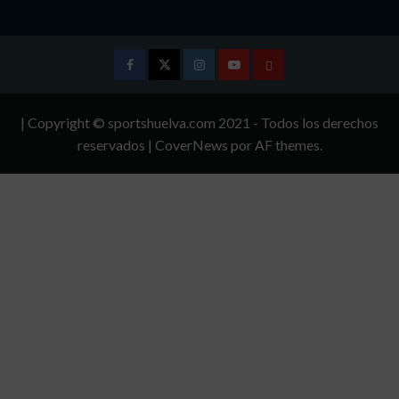
Facebook
Twitter
Instagram
Youtube
TÉRMINOS
Y
| Copyright © sportshuelva.com 2021 - Todos los derechos
CONDICIONES
reservados
|
CoverNews
por AF themes.
DE
USO