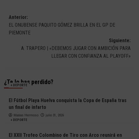
Navegación
Anterior:
EL ONUBENSE PAQUITO GÓMEZ BRILLA EN EL GP DE
de
PIEMONTE
entradas
Siguiente:
A. TRAPERO | «DEBEMOS JUGAR CON AMBICIÓN PARA
LLEGAR CON CONFIANZA AL PLAYOFF»
¿Te lo has perdido?
+ DEPORTE
El Fútbol Playa Huelva conquista la Copa de España tras
un final de infarto
Matias Hermoso
julio 31, 2026
+ DEPORTE
El XXII Trofeo Colombino de Tiro con Arco reunirá en