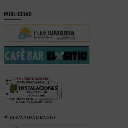
PUBLICIDAD
🔉 𝐇𝐈𝐒𝐏𝐀𝐍𝐈𝐃𝐀𝐃 𝐑𝐀𝐃𝐈𝐎