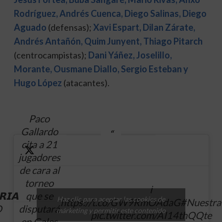
Rodríguez, Andrés Cuenca, Diego Salinas, Diego
Aguado
(defensas);
Xavi Espart, Dilan Zárate,
Andrés Antañón, Quim Junyent, Thiago Pitarch
(centrocampistas);
Dani Yáñez, Joselillo,
Morante, Ousmane Diallo, Sergio Esteban y
Hugo López
(atacantes).
Paco
Gallardo
cita a 21
jugadores
de cara al
torneo
ℹ️
𝗜𝗔
que se
Haz clic para aceptar las cookies de
https://t.co/GW9RmOAdaG
#Nuestra
O
disputará
márketing y permitir este contenido
pic.twitter.com/AI14thQQte
en Gales