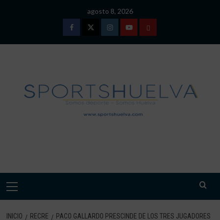
Saltar
agosto 8, 2026
al
contenido
Facebook
Twitter
Instagram
Youtube
TÉRMINOS
Y
CONDICIONES
DE
USO
SPORTSHUELVA.
Menú
primario
INICIO
RECRE
PACO GALLARDO PRESCINDE DE LOS TRES JUGADORES