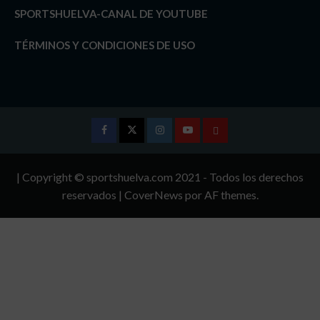
SPORTSHUELVA-CANAL DE YOUTUBE
TÉRMINOS Y CONDICIONES DE USO
Facebook
Twitter
Instagram
Youtube
TÉRMINOS
Y
| Copyright © sportshuelva.com 2021 - Todos los derechos
CONDICIONES
reservados
|
CoverNews
por AF themes.
DE
USO