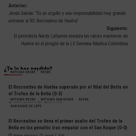
Navegación
Anterior:
Jesús Galván: “Es un orgullo y una responsabilidad muy grande
de
entrenar al RC Recreativo de Huelva”
entradas
Siguiente:
El periodista Nardy Lafuente ensalza las raíces marineras de
Huelva en el pregón de la LII Semana Náutica Colombina
¿Te lo has perdido?
NOTICIAS RECRE
RECRE
El Recreativo de Huelva superado por el filial del Betis en
el Trofeo de la Bella (0-3)
NOTICIAS RECRE
NOTICIAS SAN ROQUE
RECRE
Deivid Quintero
agosto 7, 2026
SAN ROQUE DE LEPE
El Recreativo se lleva el primer asalto del Trofeo de la
Bella en los penaltis tras empatar con el San Roque (0-0)
Matias Hermoso
agosto 7, 2026