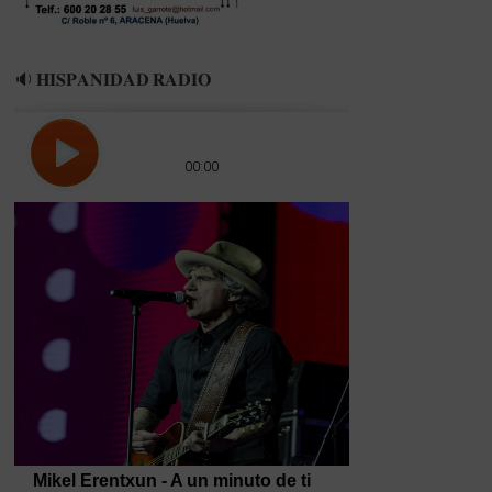
🔉 𝐇𝐈𝐒𝐏𝐀𝐍𝐈𝐃𝐀𝐃 𝐑𝐀𝐃𝐈𝐎