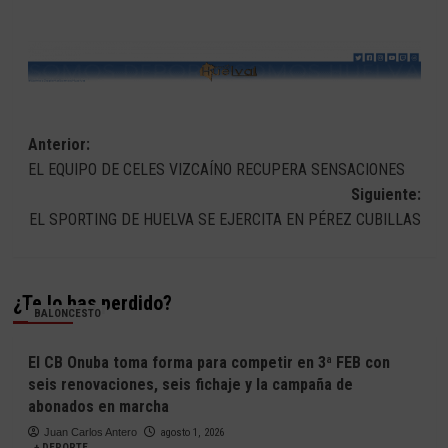
Navegación
Anterior:
EL EQUIPO DE CELES VIZCAÍNO RECUPERA SENSACIONES
de
Siguiente:
entradas
EL SPORTING DE HUELVA SE EJERCITA EN PÉREZ CUBILLAS
¿Te lo has perdido?
BALONCESTO
El CB Onuba toma forma para competir en 3ª FEB con
seis renovaciones, seis fichaje y la campaña de
abonados en marcha
Juan Carlos Antero
agosto 1, 2026
+ DEPORTE