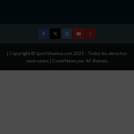
Facebook
Twitter
Instagram
Youtube
TÉRMINOS
Y
| Copyright © sportshuelva.com 2021 - Todos los derechos
CONDICIONES
reservados
|
CoverNews
por AF themes.
DE
USO