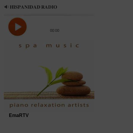
🔉 𝐇𝐈𝐒𝐏𝐀𝐍𝐈𝐃𝐀𝐃 𝐑𝐀𝐃𝐈𝐎