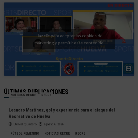
Haz clic para aceptar las cookies de
márketing y permitir este contenido
ÚLTIMAS PUBLICACIONES
NOTICIAS RECRE
RECRE
Leandro Martínez, gol y experiencia para el ataque del
Recreativo de Huelva
Deivid Quintero
agosto 4, 2026
FÚTBOL FEMENINO
NOTICIAS RECRE
RECRE