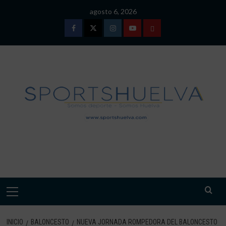
Saltar
agosto 6, 2026
al
contenido
Facebook
Twitter
Instagram
Youtube
TÉRMINOS
Y
CONDICIONES
DE
USO
SPORTSHUELVA.
Menú
primario
INICIO
BALONCESTO
NUEVA JORNADA ROMPEDORA DEL BALONCESTO