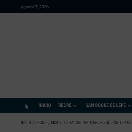
Saltar
agosto 7, 2026
al
contenido
S
INICIO
RECRE
SAN ROQUE DE LEPE
INICIO
RECRE
MIGUEL CERA CON OFERTAS DE EQUIPOS TOP DE 