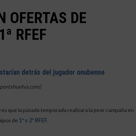
N OFERTAS DE
1ª RFEF
starían detrás del jugador onubense
Sportshuelva.com)
ores que la pasada temporada realizara la peor campaña en
uipos de
1ª y 2ª RFEF.