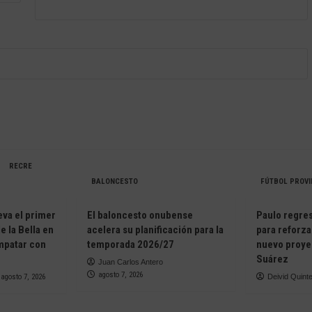
RECRE
BALONCESTO
FÚTBOL PROVI
eva el primer
El baloncesto onubense
Paulo regresa
e la Bella en
acelera su planificación para la
para reforza
empatar con
temporada 2026/27
nuevo proye
Suárez
Juan Carlos Antero
agosto 7, 2026
agosto 7, 2026
Deivid Quint