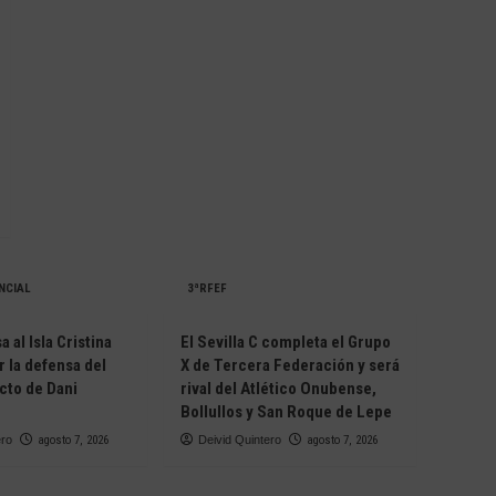
NCIAL
3ªRFEF
 al Isla Cristina
El Sevilla C completa el Grupo
r la defensa del
X de Tercera Federación y será
cto de Dani
rival del Atlético Onubense,
Bollullos y San Roque de Lepe
ero
agosto 7, 2026
Deivid Quintero
agosto 7, 2026