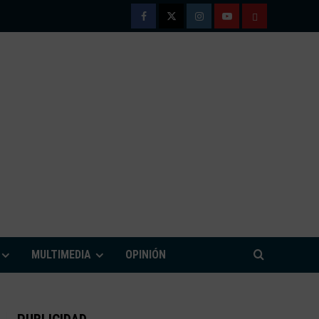
Facebook
Twitter
Instagram
Youtube
TÉRMINOS
Y
CONDICIONE
DE
USO
M
MULTIMEDIA
OPINIÓN