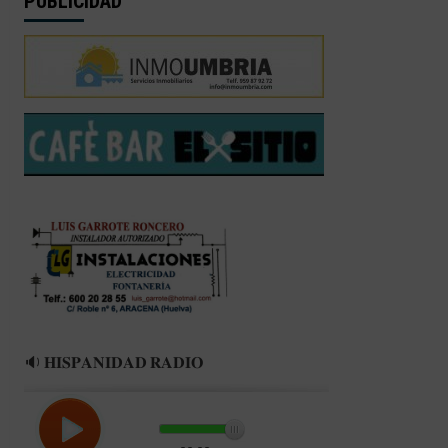
PUBLICIDAD
🔉 𝐇𝐈𝐒𝐏𝐀𝐍𝐈𝐃𝐀𝐃 𝐑𝐀𝐃𝐈𝐎