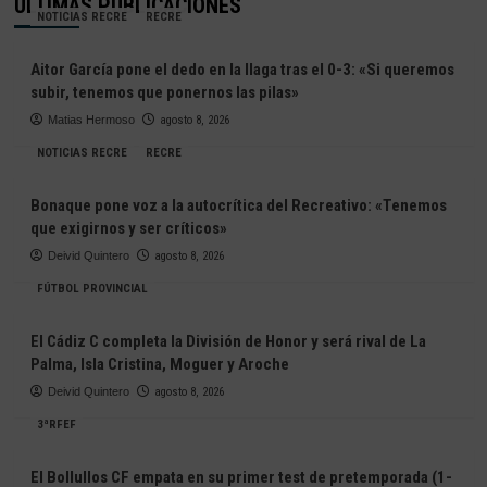
ÚLTIMAS PUBLICACIONES
NOTICIAS RECRE
RECRE
Aitor García pone el dedo en la llaga tras el 0-3: «Si queremos
subir, tenemos que ponernos las pilas»
Matias Hermoso
agosto 8, 2026
NOTICIAS RECRE
RECRE
Bonaque pone voz a la autocrítica del Recreativo: «Tenemos
que exigirnos y ser críticos»
Deivid Quintero
agosto 8, 2026
FÚTBOL PROVINCIAL
El Cádiz C completa la División de Honor y será rival de La
Palma, Isla Cristina, Moguer y Aroche
Deivid Quintero
agosto 8, 2026
3ªRFEF
El Bollullos CF empata en su primer test de pretemporada (1-