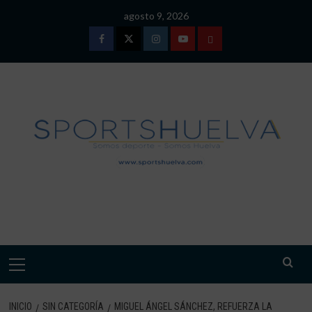
Saltar
agosto 9, 2026
al
contenido
Facebook
Twitter
Instagram
Youtube
TÉRMINOS
Y
CONDICIONES
DE
USO
SPORTSHUELVA.
Menú
primario
INICIO
SIN CATEGORÍA
MIGUEL ÁNGEL SÁNCHEZ, REFUERZA LA