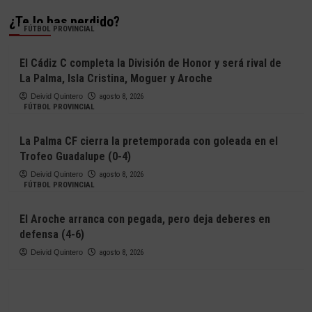
¿Te lo has perdido?
FÚTBOL PROVINCIAL
El Cádiz C completa la División de Honor y será rival de
La Palma, Isla Cristina, Moguer y Aroche
Deivid Quintero
agosto 8, 2026
FÚTBOL PROVINCIAL
La Palma CF cierra la pretemporada con goleada en el
Trofeo Guadalupe (0-4)
Deivid Quintero
agosto 8, 2026
FÚTBOL PROVINCIAL
El Aroche arranca con pegada, pero deja deberes en
defensa (4-6)
Deivid Quintero
agosto 8, 2026