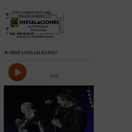
🔉 𝐇𝐈𝐒𝐏𝐀𝐍𝐈𝐃𝐀𝐃 𝐑𝐀𝐃𝐈𝐎