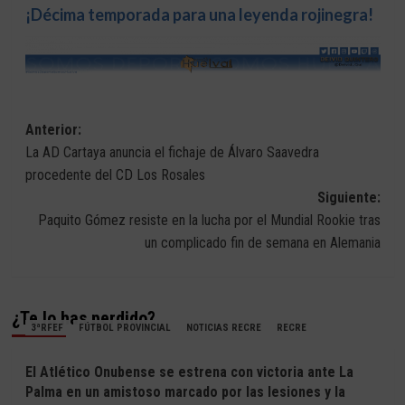
¡Décima temporada para una leyenda rojinegra!
Navegación
Anterior:
La AD Cartaya anuncia el fichaje de Álvaro Saavedra
de
procedente del CD Los Rosales
entradas
Siguiente:
Paquito Gómez resiste en la lucha por el Mundial Rookie tras
un complicado fin de semana en Alemania
¿Te lo has perdido?
3ªRFEF
FÚTBOL PROVINCIAL
NOTICIAS RECRE
RECRE
El Atlético Onubense se estrena con victoria ante La
Palma en un amistoso marcado por las lesiones y la