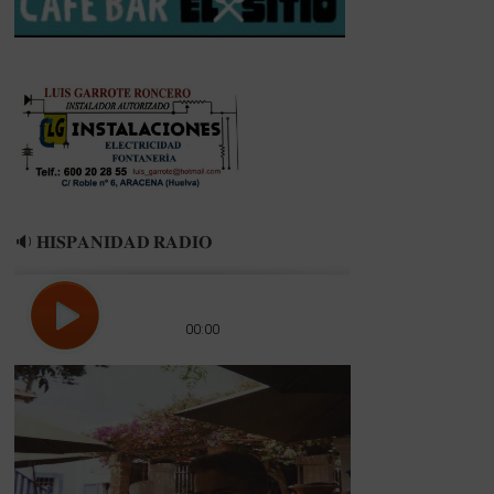
🔉 𝐇𝐈𝐒𝐏𝐀𝐍𝐈𝐃𝐀𝐃 𝐑𝐀𝐃𝐈𝐎