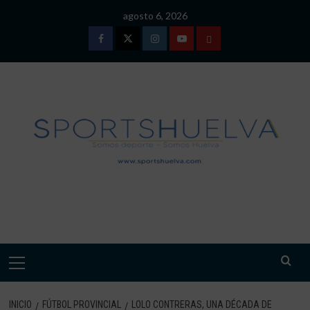
Saltar
agosto 6, 2026
al
contenido
Facebook
Twitter
Instagram
Youtube
TÉRMINOS
Y
CONDICIONES
DE
USO
SPORTSHUELVA.
Menú
primario
INICIO
FÚTBOL PROVINCIAL
LOLO CONTRERAS, UNA DÉCADA DE