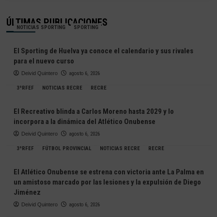
ÚLTIMAS PUBLICACIONES
NOTICIAS SPORTING
SPORTING
El Sporting de Huelva ya conoce el calendario y sus rivales
para el nuevo curso
Deivid Quintero
agosto 6, 2026
3ªRFEF
NOTICIAS RECRE
RECRE
El Recreativo blinda a Carlos Moreno hasta 2029 y lo
incorpora a la dinámica del Atlético Onubense
Deivid Quintero
agosto 6, 2026
3ªRFEF
FÚTBOL PROVINCIAL
NOTICIAS RECRE
RECRE
El Atlético Onubense se estrena con victoria ante La Palma en
un amistoso marcado por las lesiones y la expulsión de Diego
Jiménez
Deivid Quintero
agosto 6, 2026