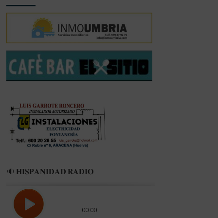
🔉 𝐇𝐈𝐒𝐏𝐀𝐍𝐈𝐃𝐀𝐃 𝐑𝐀𝐃𝐈𝐎