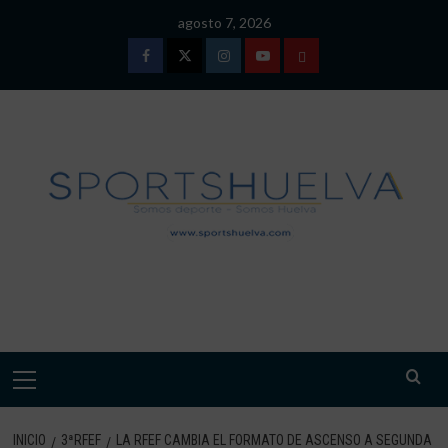
Saltar
agosto 7, 2026
al
contenido
Facebook
Twitter
Instagram
Youtube
TÉRMINOS
Y
CONDICIONES
DE
USO
SPORTSHUELVA.
Menú
primario
INICIO
3ªRFEF
LA RFEF CAMBIA EL FORMATO DE ASCENSO A SEGUNDA