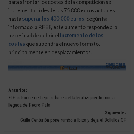
para afrontar los costes de la competición se
incrementará desde los 75.000 euros actuales
hasta
superar los 400.000 euros
.
Según ha
informado la RFEF, este aumento responde a la
necesidad de cubrir el
incremento de los
costes
que supondrá el nuevo formato,
principalmente en desplazamientos.
Navegación
Anterior:
El San Roque de Lepe refuerza el lateral izquierdo con la
de
llegada de Pedro Pata
entradas
Siguiente:
Guille Centurión pone rumbo a Ibiza y deja el Bollullos CF