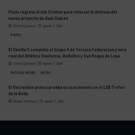
Paulo regresa al Isla Cristina para reforzar la defensa del
nuevo proyecto de Dani Suárez
Deivid Quintero
agosto 7, 2026
3ªRFEF
El Sevilla C completa el Grupo X de Tercera Federación y será
rival del Atlético Onubense, Bollullos y San Roque de Lepe
Deivid Quintero
agosto 7, 2026
NOTICIAS RECRE
RECRE
El Recreativo pone a prueba su crecimiento en el LXX Trofeo
de la Bella
Matias Hermoso
agosto 7, 2026