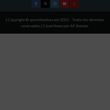
Facebook
Twitter
Instagram
Youtube
TÉRMINOS
Y
| Copyright © sportshuelva.com 2021 - Todos los derechos
CONDICIONES
reservados
|
CoverNews
por AF themes.
DE
USO