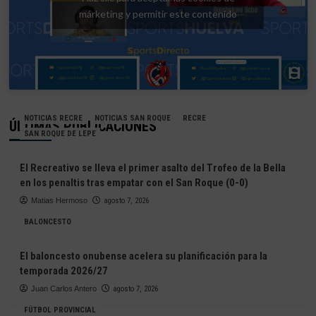
márketing y permitir este contenido
NOTICIAS RECRE
NOTICIAS SAN ROQUE
RECRE
ÚLTIMAS PUBLICACIONES
SAN ROQUE DE LEPE
El Recreativo se lleva el primer asalto del Trofeo de la Bella
en los penaltis tras empatar con el San Roque (0-0)
Matias Hermoso
agosto 7, 2026
BALONCESTO
El baloncesto onubense acelera su planificación para la
temporada 2026/27
Juan Carlos Antero
agosto 7, 2026
FÚTBOL PROVINCIAL