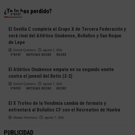
¿Te lo has perdido?
3ªRFEF
El Sevilla C completa el Grupo X de Tercera Federación y
será rival del Atlético Onubense, Bollullos y San Roque
de Lepe
Deivid Quintero
agosto 7, 2026
3ªRFEF
NOTICIAS RECRE
RECRE
El Atlético Onubense empata en su segundo envite
contra el juvenil del Betis (2-2)
Deivid Quintero
agosto 7, 2026
3ªRFEF
NOTICIAS RECRE
RECRE
El X Trofeo de la Vendimia cambia de formato y
enfrentará al Bollullos CF con el Recreativo de Huelva
Matias Hermoso
agosto 7, 2026
PUBLICIDAD