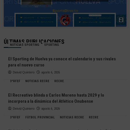
ÚLTIMAS PUBLICACIONES
NOTICIAS SPORTING
SPORTING
El Sporting de Huelva ya conoce el calendario y sus rivales
para el nuevo curso
Deivid Quintero
agosto 6, 2026
3ªRFEF
NOTICIAS RECRE
RECRE
El Recreativo blinda a Carlos Moreno hasta 2029 y lo
incorpora a la dinámica del Atlético Onubense
Deivid Quintero
agosto 6, 2026
3ªRFEF
FÚTBOL PROVINCIAL
NOTICIAS RECRE
RECRE