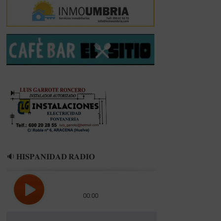
🔉 𝐇𝐈𝐒𝐏𝐀𝐍𝐈𝐃𝐀𝐃 𝐑𝐀𝐃𝐈𝐎