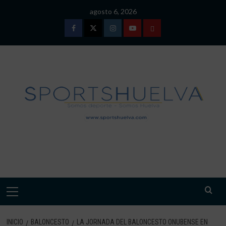
Saltar
agosto 6, 2026
al
contenido
Facebook
Twitter
Instagram
Youtube
TÉRMINOS
Y
CONDICIONES
DE
USO
SPORTSHUELVA.
Menú
primario
INICIO
BALONCESTO
LA JORNADA DEL BALONCESTO ONUBENSE EN