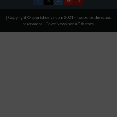
Facebook
Twitter
Instagram
Youtube
TÉRMINOS
Y
| Copyright © sportshuelva.com 2021 - Todos los derechos
CONDICIONES
reservados
|
CoverNews
por AF themes.
DE
USO