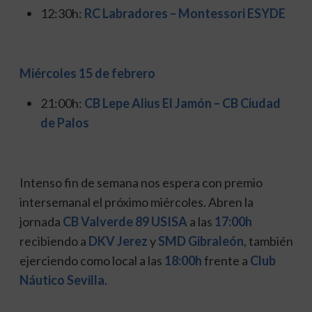
12:30h:
RC Labradores – Montessori ESYDE
Miércoles 15 de febrero
21:00h:
CB Lepe Alius El Jamón – CB Ciudad
de Palos
Intenso fin de semana nos espera con premio
intersemanal el próximo miércoles. Abren la
jornada
CB Valverde 89 USISA
a las
17:00h
recibiendo a
DKV Jerez
y
SMD Gibraleón
, también
ejerciendo como local a las
18:00h
frente a
Club
Náutico Sevilla
.