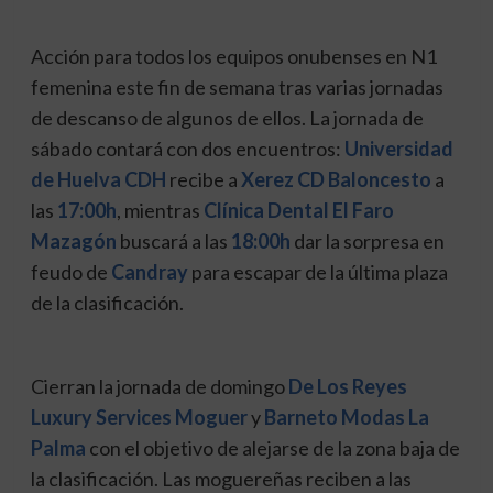
Acción para todos los equipos onubenses en N1
femenina este fin de semana tras varias jornadas
de descanso de algunos de ellos. La jornada de
sábado contará con dos encuentros:
Universidad
de Huelva CDH
recibe a
Xerez CD Baloncesto
a
las
17:00h
, mientras
Clínica Dental El Faro
Mazagón
buscará a las
18:00h
dar la sorpresa en
feudo de
Candray
para escapar de la última plaza
de la clasificación.
Cierran la jornada de domingo
De Los Reyes
Luxury Services Moguer
y
Barneto Modas La
Palma
con el objetivo de alejarse de la zona baja de
la clasificación. Las moguereñas reciben a las