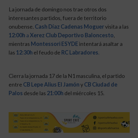
La jornada de domingo nos trae otros dos
interesantes partidos, fuera de territorio
onubense.
Cash Díaz Cadenas Moguer
visita a las
12:00h
a
Xerez Club Deportivo Baloncesto
,
mientras
Montessori ESYDE
intentará asaltar a
las
12:30h
el feudo de
RC Labradores
.
Cierra la jornada 17 de la N1 masculina, el partido
entre
CB Lepe Alius El Jamón
y
CB Ciudad de
Palos
desde las
21:00h
del miércoles 15.