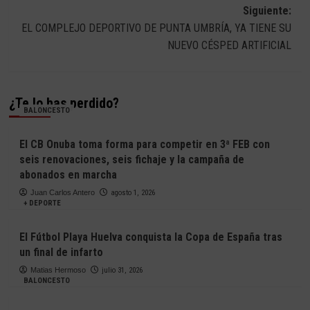
entradas
Siguiente:
EL COMPLEJO DEPORTIVO DE PUNTA UMBRÍA, YA TIENE SU
NUEVO CÉSPED ARTIFICIAL
¿Te lo has perdido?
BALONCESTO
El CB Onuba toma forma para competir en 3ª FEB con
seis renovaciones, seis fichaje y la campaña de
abonados en marcha
Juan Carlos Antero
agosto 1, 2026
+ DEPORTE
El Fútbol Playa Huelva conquista la Copa de España tras
un final de infarto
Matias Hermoso
julio 31, 2026
BALONCESTO