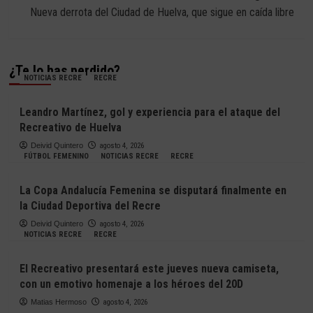
entradas
Nueva derrota del Ciudad de Huelva, que sigue en caída libre
¿Te lo has perdido?
NOTICIAS RECRE
RECRE
Leandro Martínez, gol y experiencia para el ataque del
Recreativo de Huelva
Deivid Quintero
agosto 4, 2026
FÚTBOL FEMENINO
NOTICIAS RECRE
RECRE
La Copa Andalucía Femenina se disputará finalmente en
la Ciudad Deportiva del Recre
Deivid Quintero
agosto 4, 2026
NOTICIAS RECRE
RECRE
El Recreativo presentará este jueves nueva camiseta,
con un emotivo homenaje a los héroes del 20D
Matias Hermoso
agosto 4, 2026