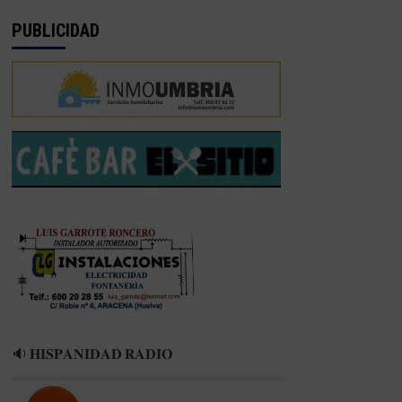
PUBLICIDAD
🔉 𝐇𝐈𝐒𝐏𝐀𝐍𝐈𝐃𝐀𝐃 𝐑𝐀𝐃𝐈𝐎