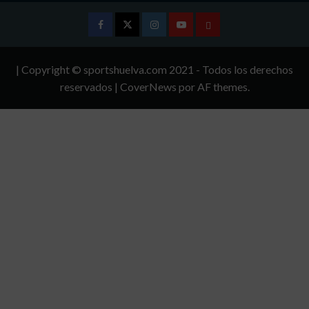
Facebook
Twitter
Instagram
Youtube
TÉRMINOS
Y
| Copyright © sportshuelva.com 2021 - Todos los derechos
CONDICIONES
reservados
|
CoverNews
por AF themes.
DE
USO