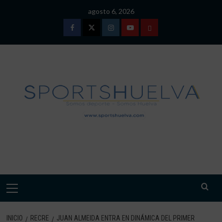
Saltar
agosto 6, 2026
al
contenido
Facebook
Twitter
Instagram
Youtube
TÉRMINOS
Y
CONDICIONES
DE
USO
SPORTSHUELVA.
Menú
primario
INICIO
RECRE
JUAN ALMEIDA ENTRA EN DINÁMICA DEL PRIMER