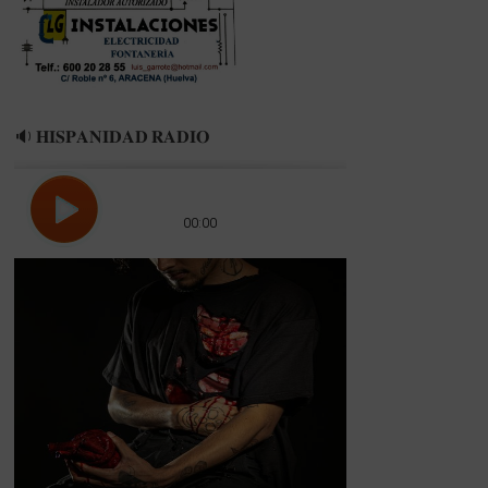
🔉 𝐇𝐈𝐒𝐏𝐀𝐍𝐈𝐃𝐀𝐃 𝐑𝐀𝐃𝐈𝐎