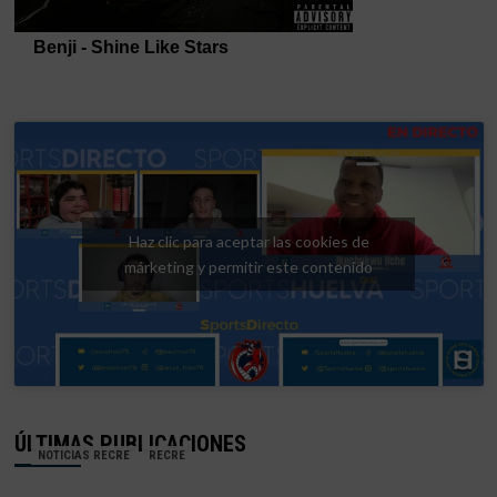
Haz clic para aceptar las cookies de
márketing y permitir este contenido
ÚLTIMAS PUBLICACIONES
NOTICIAS RECRE
RECRE