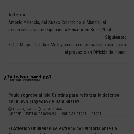
Navegación
Anterior:
Antonio Valencia, del Nuevo Colombino al Mundial: el
de
exrecreativista que capitaneó a Ecuador en Brasil 2014
entradas
Siguiente:
El CD Moguer blinda a Melli y suma su séptima renovación para
el proyecto en División de Honor
¿Te lo has perdido?
FÚTBOL PROVINCIAL
Paulo regresa al Isla Cristina para reforzar la defensa
del nuevo proyecto de Dani Suárez
Deivid Quintero
agosto 7, 2026
3ªRFEF
FÚTBOL PROVINCIAL
NOTICIAS RECRE
RECRE
El Atlético Onubense se estrena con victoria ante La