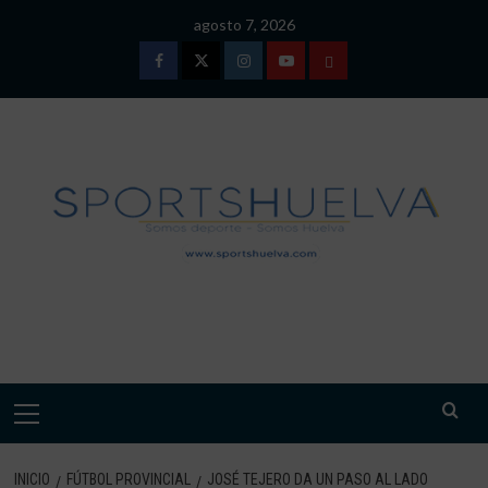
Saltar
agosto 7, 2026
al
contenido
Facebook
Twitter
Instagram
Youtube
TÉRMINOS
Y
CONDICIONES
DE
USO
SPORTSHUELVA.
Menú
primario
INICIO
FÚTBOL PROVINCIAL
JOSÉ TEJERO DA UN PASO AL LADO