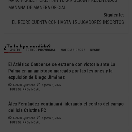
MARC FRAILE Y CRISTIAN TERÁN SERÁN PRESENTADOS
de
MAÑANA DE MANERA OFICIAL
entradas
Siguiente:
EL RECRE CUENTA CON HASTA 15 JUGADORES INSCRITOS
¿Te lo has perdido?
3ªRFEF
FÚTBOL PROVINCIAL
NOTICIAS RECRE
RECRE
El Atlético Onubense se estrena con victoria ante La
Palma en un amistoso marcado por las lesiones y la
expulsión de Diego Jiménez
Deivid Quintero
agosto 6, 2026
FÚTBOL PROVINCIAL
Álex Fernández continuará liderando el centro del campo
del Isla Cristina FC
Deivid Quintero
agosto 3, 2026
FÚTBOL PROVINCIAL