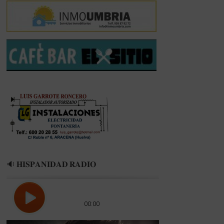
🔉 𝐇𝐈𝐒𝐏𝐀𝐍𝐈𝐃𝐀𝐃 𝐑𝐀𝐃𝐈𝐎