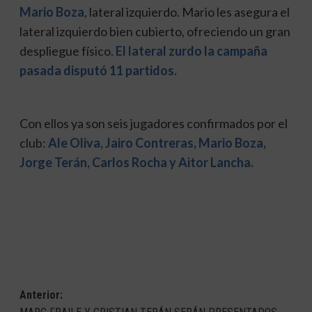
Mario Boza
, lateral izquierdo. Mario les asegura el
lateral izquierdo bien cubierto, ofreciendo un gran
despliegue físico.
El lateral zurdo la campaña
pasada disputó 11 partidos.
Con ellos ya son seis jugadores confirmados por el
club:
Ale Oliva, Jairo Contreras, Mario Boza,
Jorge Terán, Carlos Rocha y Aitor Lancha.
Navegación
Anterior: