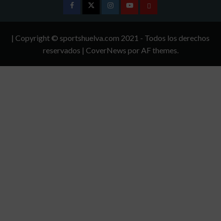
Facebook
Twitter
Instagram
Youtube
TÉRMINOS
Y
| Copyright © sportshuelva.com 2021 - Todos los derechos
CONDICIONES
reservados
|
CoverNews
por AF themes.
DE
USO