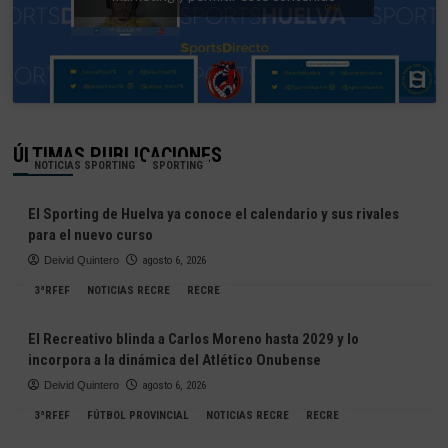
ÚLTIMAS PUBLICACIONES
NOTICIAS SPORTING
SPORTING
El Sporting de Huelva ya conoce el calendario y sus rivales
para el nuevo curso
Deivid Quintero
agosto 6, 2026
3ªRFEF
NOTICIAS RECRE
RECRE
El Recreativo blinda a Carlos Moreno hasta 2029 y lo
incorpora a la dinámica del Atlético Onubense
Deivid Quintero
agosto 6, 2026
3ªRFEF
FÚTBOL PROVINCIAL
NOTICIAS RECRE
RECRE