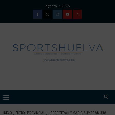
Saltar
agosto 7, 2026
al
contenido
Facebook
Twitter
Instagram
Youtube
TÉRMINOS
Y
CONDICIONES
DE
USO
SPORTSHUELVA.
Menú
primario
INICIO
FÚTBOL PROVINCIAL
JORGE TERÁN Y MARIO, SUMARÁN UNA