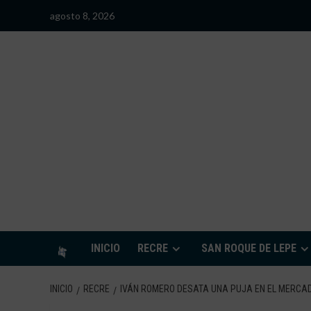
Saltar
agosto 8, 2026
al
contenido
S
INICIO
RECRE
SAN ROQUE DE LEPE
INICIO
RECRE
IVÁN ROMERO DESATA UNA PUJA EN EL MERCA