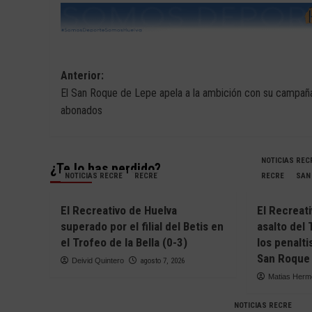
Navegación
Anterior:
El San Roque de Lepe apela a la ambición con su campañ
de
abonados
entradas
NOTICIAS REC
¿Te lo has perdido?
NOTICIAS RECRE
RECRE
RECRE
SAN
El Recreativo de Huelva
El Recreati
superado por el filial del Betis en
asalto del 
el Trofeo de la Bella (0-3)
los penalti
San Roque 
Deivid Quintero
agosto 7, 2026
Matias Her
NOTICIAS RECRE