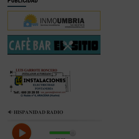
PUBLICIDAD
🔉 𝐇𝐈𝐒𝐏𝐀𝐍𝐈𝐃𝐀𝐃 𝐑𝐀𝐃𝐈𝐎