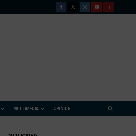
Facebook
Twitter
Instagram
Youtube
TÉRMINOS
Y
CONDICIONE
DE
USO
M
MULTIMEDIA
OPINIÓN