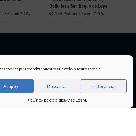
Bollullos y San Roque de Lepe
ero
agosto 7, 2026
Deivid Quintero
agosto 7, 2026
mos cookies para optimizar nuestro sitio web y nuestro servicio.
Acepto
Descartar
Preferencias
POLÍTICA DE COOKIES
AVISO LEGAL