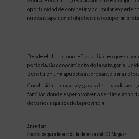
Ahora, Benatti regresa al Almonte Balompié, u
oportunidad de competir y acumular experienc
nueva etapa con el objetivo de recuperar prot
Desde el club almonteño confían en que su inc
portería. Su conocimiento de la categoría, uni
Benatti en una apuesta interesante para refor
Con ilusión renovada y ganas de reivindicarse, 
familiar, donde espera volver a sentirse importa
de varios equipos de la provincia.
Navegación
Anterior:
Franillo seguirá liderando la defensa del CD Moguer
de