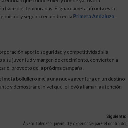
na entidad que conoce bien y donde ya tuvo la
ia hace dos temporadas. El guardameta afronta esta
agonismo y seguir creciendo en la
Primera Andaluza
.
orporación aporte seguridad y competitividad a la
do a su juventud y margen de crecimiento, convierten a
zar el proyecto de la próxima campaña.
el meta bollullero inicia una nueva aventura en un destino
nte y demostrar el nivel que le llevó a llamar la atención
Siguiente:
Álvaro Toledano, juventud y experiencia para el centro del