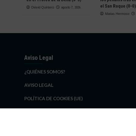
el San Roque (0-0)
Deivid Quintero
agosto 7, 2026
Matias Hermoso
Aviso Legal
¿QUIÉNES SOMOS?
AVISO LEGAL
POLÍTICA DE COOKIES (UE)
POLÍTICA DE COOKIES DE SPORTSHUELVA.COM
POLÍTICA DE PRIVACIDAD DE SPORTSHUELVA.COM