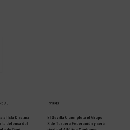
NCIAL
3ªRFEF
 al Isla Cristina
El Sevilla C completa el Grupo
r la defensa del
X de Tercera Federación y será
cto de Dani
rival del Atlético Onubense,