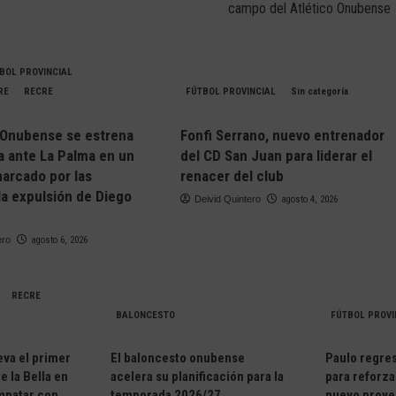
campo del Atlético Onubense
BOL PROVINCIAL
RE
RECRE
FÚTBOL PROVINCIAL
Sin categoría
o Onubense se estrena
Fonfi Serrano, nuevo entrenador
ia ante La Palma en un
del CD San Juan para liderar el
arcado por las
renacer del club
la expulsión de Diego
Deivid Quintero
agosto 4, 2026
ero
agosto 6, 2026
RECRE
BALONCESTO
FÚTBOL PROVI
eva el primer
El baloncesto onubense
Paulo regresa
e la Bella en
acelera su planificación para la
para reforza
empatar con
temporada 2026/27
nuevo proye