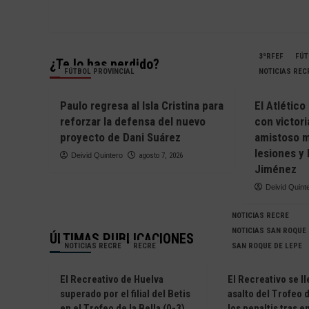
entradas
3ªRFEF
FÚT
¿Te lo has perdido?
FÚTBOL PROVINCIAL
NOTICIAS REC
Paulo regresa al Isla Cristina para
El Atlétic
reforzar la defensa del nuevo
con victor
proyecto de Dani Suárez
amistoso m
lesiones y 
Deivid Quintero
agosto 7, 2026
Jiménez
Deivid Quint
NOTICIAS RECRE
NOTICIAS SAN ROQUE
ÚLTIMAS PUBLICACIONES
NOTICIAS RECRE
RECRE
SAN ROQUE DE LEPE
El Recreativo de Huelva
El Recreativo se ll
superado por el filial del Betis
asalto del Trofeo d
en el Trofeo de la Bella (0-3)
los penaltis tras 