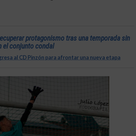
 recuperar protagonismo tras una temporada sin
 el conjunto condal
egresa al CD Pinzón para afrontar una nueva etapa