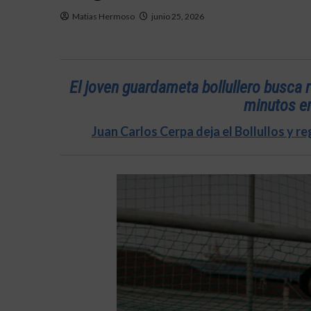
Matias Hermoso
junio 25, 2026
El joven guardameta bollullero busca
minutos en
Juan Carlos Cerpa deja el Bollullos y r