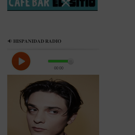
🔉 𝐇𝐈𝐒𝐏𝐀𝐍𝐈𝐃𝐀𝐃 𝐑𝐀𝐃𝐈𝐎