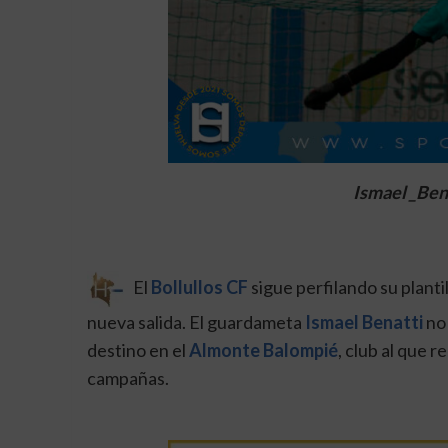
Ismael _Bena
El
Bollullos CF
sigue perfilando su planti
nueva salida. El guardameta
Ismael Benatti
no 
destino en el
Almonte Balompié
, club al que 
campañas.