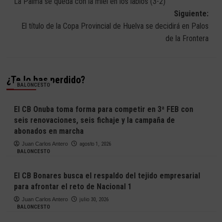
La Palma se queda con la miel en los labios (3-2)
de
Siguiente:
entradas
El título de la Copa Provincial de Huelva se decidirá en Palos
de la Frontera
¿Te lo has perdido?
BALONCESTO
El CB Onuba toma forma para competir en 3ª FEB con
seis renovaciones, seis fichaje y la campaña de
abonados en marcha
Juan Carlos Antero
agosto 1, 2026
BALONCESTO
El CB Bonares busca el respaldo del tejido empresarial
para afrontar el reto de Nacional 1
Juan Carlos Antero
julio 30, 2026
BALONCESTO