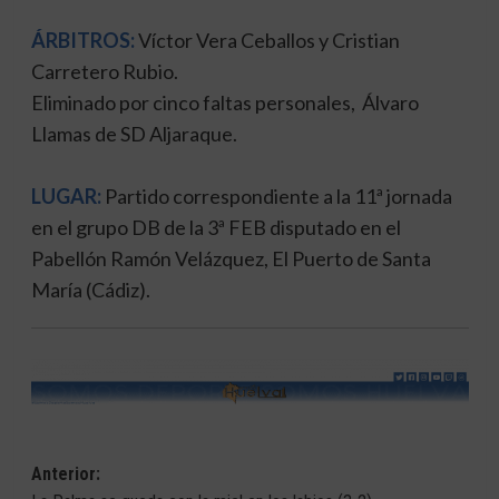
ÁRBITROS:
Víctor Vera Ceballos y Cristian
Carretero Rubio.
Eliminado por cinco faltas personales, Álvaro
Llamas de SD Aljaraque.
LUGAR:
Partido correspondiente a la 11ª jornada
en el grupo DB de la 3ª FEB disputado en el
Pabellón Ramón Velázquez, El Puerto de Santa
María (Cádiz).
Navegación
Anterior: