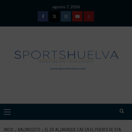
Saltar
agosto 7, 2026
al
contenido
Facebook
Twitter
Instagram
Youtube
TÉRMINOS
Y
CONDICIONES
DE
USO
SPORTSHUELVA.
Menú
primario
INICIO
BALONCESTO
EL SD ALJARAQUE CAE EN EL PUERTO DE STA.