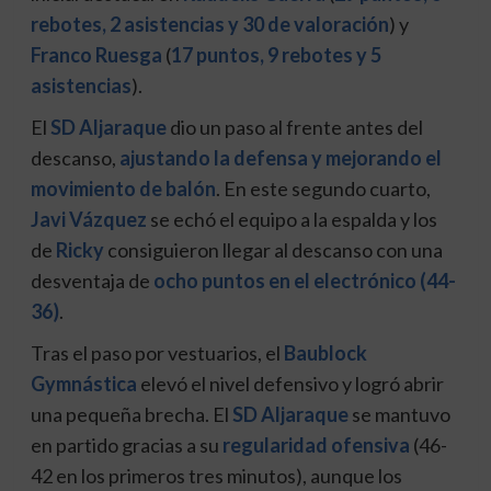
rebotes, 2 asistencias y 30 de valoración
) y
Franco Ruesga
(
17 puntos, 9 rebotes y 5
asistencias
).
El
SD Aljaraque
dio un paso al frente antes del
descanso,
ajustando la defensa y mejorando el
movimiento de balón
. En este segundo cuarto,
Javi Vázquez
se echó el equipo a la espalda y los
de
Ricky
consiguieron llegar al descanso con una
desventaja de
ocho puntos en el electrónico (44-
36)
.
Tras el paso por vestuarios, el
Baublock
Gymnástica
elevó el nivel defensivo y logró abrir
una pequeña brecha. El
SD Aljaraque
se mantuvo
en partido gracias a su
regularidad ofensiva
(46-
42 en los primeros tres minutos), aunque los