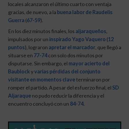
locales alcanzaron el último cuarto con ventaja
gracias, de nuevo, a la
buena labor de Raudelis
Guerra
(
67-59
).
En los diez minutos finales, los
aljaraqueños
,
impulsados por un
inspirado Yago Vaquero
(
12
puntos
), lograron
apretar el marcador
, que llegó a
situarse en
77-74
con solo dos minutos por
disputarse. Sin embargo, el
mayor acierto del
Baublock
y
varias pérdidas del conjunto
visitante en momentos clave
terminaron por
romper el partido. A pesar del esfuerzo final, el
SD
Aljaraque
no pudo reducir la diferencia y el
encuentro concluyó con un
84-74
.