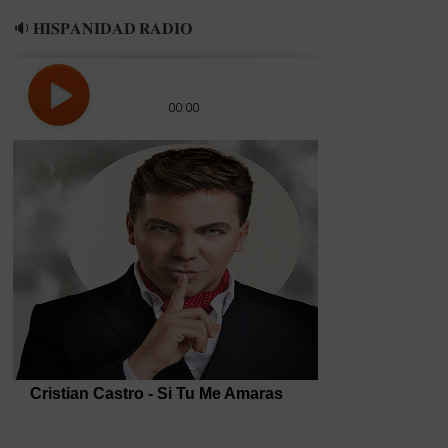
🔉 𝐇𝐈𝐒𝐏𝐀𝐍𝐈𝐃𝐀𝐃 𝐑𝐀𝐃𝐈𝐎