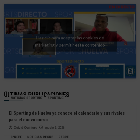
Haz clic para aceptar las cookies de
márketing y permitir este contenido
ÚLTIMAS PUBLICACIONES
NOTICIAS SPORTING
SPORTING
El Sporting de Huelva ya conoce el calendario y sus rivales
para el nuevo curso
Deivid Quintero
agosto 6, 2026
3ªRFEF
NOTICIAS RECRE
RECRE