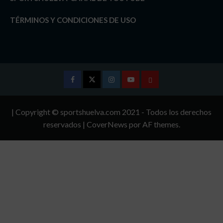
TÉRMINOS Y CONDICIONES DE USO
Facebook
Twitter
Instagram
Youtube
TÉRMINOS
Y
| Copyright © sportshuelva.com 2021 - Todos los derechos
CONDICIONES
reservados
|
CoverNews
por AF themes.
DE
USO