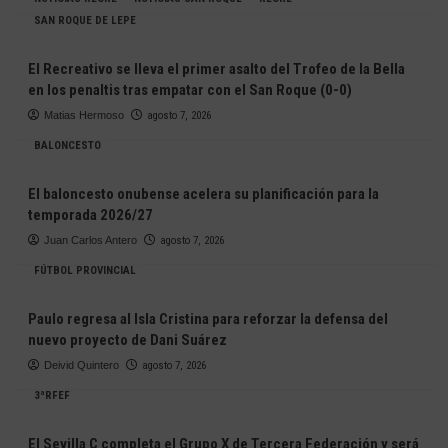
SAN ROQUE DE LEPE
El Recreativo se lleva el primer asalto del Trofeo de la Bella
en los penaltis tras empatar con el San Roque (0-0)
Matias Hermoso
agosto 7, 2026
BALONCESTO
El baloncesto onubense acelera su planificación para la
temporada 2026/27
Juan Carlos Antero
agosto 7, 2026
FÚTBOL PROVINCIAL
Paulo regresa al Isla Cristina para reforzar la defensa del
nuevo proyecto de Dani Suárez
Deivid Quintero
agosto 7, 2026
3ªRFEF
El Sevilla C completa el Grupo X de Tercera Federación y será