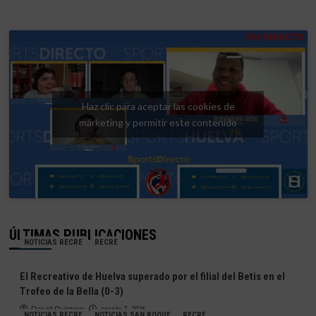
Haz clic para aceptar las cookies de
márketing y permitir este contenido
ÚLTIMAS PUBLICACIONES
NOTICIAS RECRE
RECRE
El Recreativo de Huelva superado por el filial del Betis en el
Trofeo de la Bella (0-3)
Deivid Quintero
agosto 7, 2026
NOTICIAS RECRE
NOTICIAS SAN ROQUE
RECRE