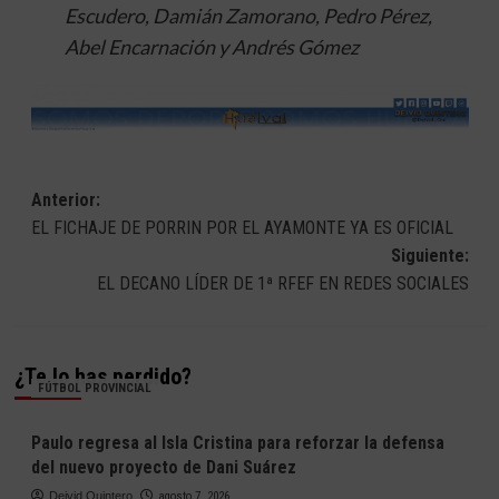
Escudero, Damián Zamorano, Pedro Pérez,
Abel Encarnación y Andrés Gómez
Navegación
Anterior:
EL FICHAJE DE PORRIN POR EL AYAMONTE YA ES OFICIAL
de
Siguiente:
entradas
EL DECANO LÍDER DE 1ª RFEF EN REDES SOCIALES
¿Te lo has perdido?
FÚTBOL PROVINCIAL
Paulo regresa al Isla Cristina para reforzar la defensa
del nuevo proyecto de Dani Suárez
Deivid Quintero
agosto 7, 2026