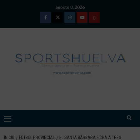
Saltar
agosto 8, 2026
al
contenido
Facebook
Twitter
Instagram
Youtube
TÉRMINOS
Y
CONDICIONES
DE
USO
SPORTSHUELVA.
Menú
primario
INICIO
FÚTBOL PROVINCIAL
EL SANTA BÁRBARA FICHA A TRES