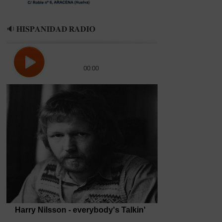
🔉 𝐇𝐈𝐒𝐏𝐀𝐍𝐈𝐃𝐀𝐃 𝐑𝐀𝐃𝐈𝐎