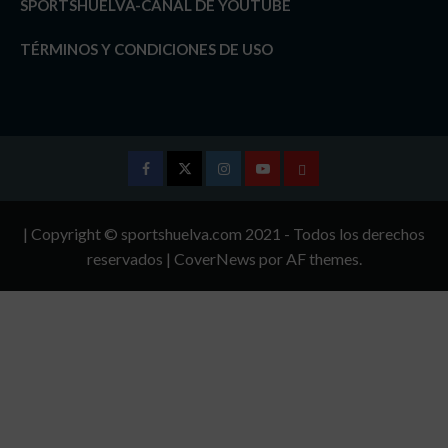
SPORTSHUELVA-CANAL DE YOUTUBE
TÉRMINOS Y CONDICIONES DE USO
Facebook
Twitter
Instagram
Youtube
TÉRMINOS
Y
| Copyright © sportshuelva.com 2021 - Todos los derechos
CONDICIONES
reservados
|
CoverNews
por AF themes.
DE
USO