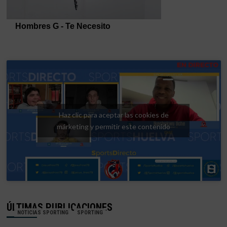
Haz clic para aceptar las cookies de
márketing y permitir este contenido
ÚLTIMAS PUBLICACIONES
NOTICIAS SPORTING
SPORTING