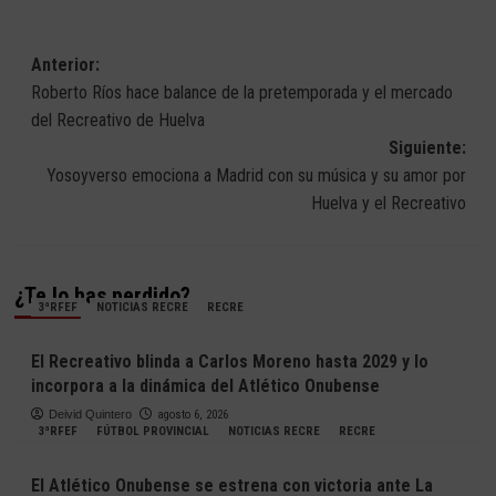
Navegación
Anterior:
Roberto Ríos hace balance de la pretemporada y el mercado
de
del Recreativo de Huelva
entradas
Siguiente:
Yosoyverso emociona a Madrid con su música y su amor por
Huelva y el Recreativo
¿Te lo has perdido?
3ªRFEF
NOTICIAS RECRE
RECRE
El Recreativo blinda a Carlos Moreno hasta 2029 y lo
incorpora a la dinámica del Atlético Onubense
Deivid Quintero
agosto 6, 2026
3ªRFEF
FÚTBOL PROVINCIAL
NOTICIAS RECRE
RECRE
El Atlético Onubense se estrena con victoria ante La