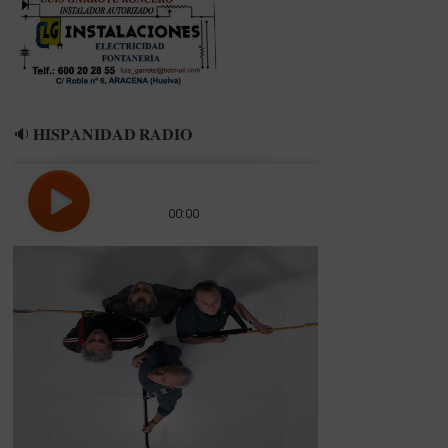
🔉 𝐇𝐈𝐒𝐏𝐀𝐍𝐈𝐃𝐀𝐃 𝐑𝐀𝐃𝐈𝐎