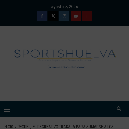
Saltar
agosto 7, 2026
al
contenido
Facebook
Twitter
Instagram
Youtube
TÉRMINOS
Y
CONDICIONES
DE
USO
SPORTSHUELVA.
Menú
primario
INICIO
RECRE
EL RECREATIVO TRABAJA PARA SUMARSE A LOS