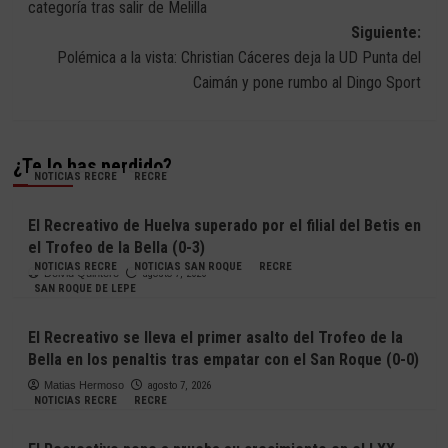
categoría tras salir de Melilla
entradas
Siguiente:
Polémica a la vista: Christian Cáceres deja la UD Punta del
Caimán y pone rumbo al Dingo Sport
¿Te lo has perdido?
NOTICIAS RECRE
RECRE
El Recreativo de Huelva superado por el filial del Betis en
el Trofeo de la Bella (0-3)
NOTICIAS RECRE
NOTICIAS SAN ROQUE
RECRE
Deivid Quintero
agosto 7, 2026
SAN ROQUE DE LEPE
El Recreativo se lleva el primer asalto del Trofeo de la
Bella en los penaltis tras empatar con el San Roque (0-0)
Matias Hermoso
agosto 7, 2026
NOTICIAS RECRE
RECRE