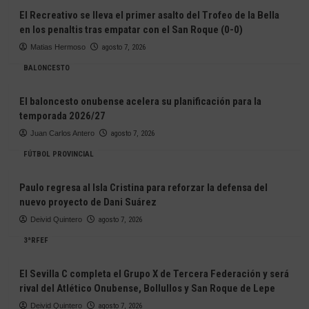
El Recreativo se lleva el primer asalto del Trofeo de la Bella
en los penaltis tras empatar con el San Roque (0-0)
Matias Hermoso
agosto 7, 2026
BALONCESTO
El baloncesto onubense acelera su planificación para la
temporada 2026/27
Juan Carlos Antero
agosto 7, 2026
FÚTBOL PROVINCIAL
Paulo regresa al Isla Cristina para reforzar la defensa del
nuevo proyecto de Dani Suárez
Deivid Quintero
agosto 7, 2026
3ªRFEF
El Sevilla C completa el Grupo X de Tercera Federación y será
rival del Atlético Onubense, Bollullos y San Roque de Lepe
Deivid Quintero
agosto 7, 2026