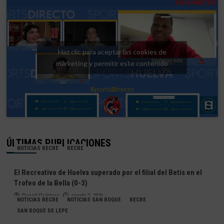
Haz clic para aceptar las cookies de
márketing y permitir este contenido
ÚLTIMAS PUBLICACIONES
NOTICIAS RECRE
RECRE
El Recreativo de Huelva superado por el filial del Betis en el
Trofeo de la Bella (0-3)
Deivid Quintero
agosto 7, 2026
NOTICIAS RECRE
NOTICIAS SAN ROQUE
RECRE
SAN ROQUE DE LEPE