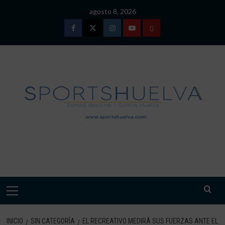
Saltar
agosto 8, 2026
al
contenido
Facebook
Twitter
Instagram
Youtube
TÉRMINOS
Y
CONDICIONES
DE
USO
SPORTSHUELVA.
Menú
primario
INICIO
SIN CATEGORÍA
EL RECREATIVO MEDIRÁ SUS FUERZAS ANTE EL