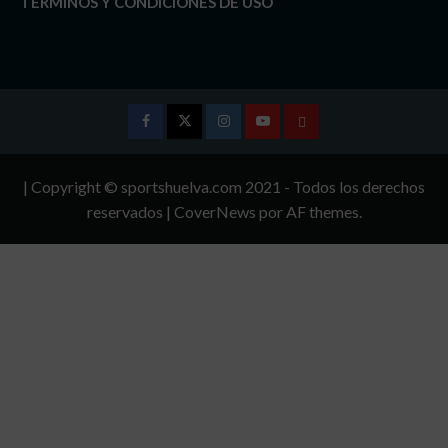
TÉRMINOS Y CONDICIONES DE USO
Facebook
Twitter
Instagram
Youtube
TÉRMINOS
Y
| Copyright © sportshuelva.com 2021 - Todos los derechos
CONDICIONES
reservados
|
CoverNews
por AF themes.
DE
USO