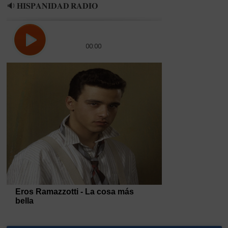
🔉 𝐇𝐈𝐒𝐏𝐀𝐍𝐈𝐃𝐀𝐃 𝐑𝐀𝐃𝐈𝐎