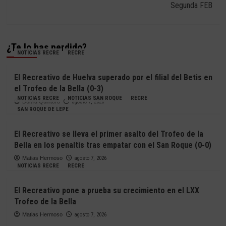
Segunda FEB
¿Te lo has perdido?
NOTICIAS RECRE
RECRE
El Recreativo de Huelva superado por el filial del Betis en
el Trofeo de la Bella (0-3)
NOTICIAS RECRE
NOTICIAS SAN ROQUE
RECRE
Deivid Quintero
agosto 7, 2026
SAN ROQUE DE LEPE
El Recreativo se lleva el primer asalto del Trofeo de la
Bella en los penaltis tras empatar con el San Roque (0-0)
Matias Hermoso
agosto 7, 2026
NOTICIAS RECRE
RECRE
El Recreativo pone a prueba su crecimiento en el LXX
Trofeo de la Bella
Matias Hermoso
agosto 7, 2026