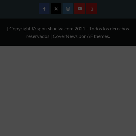
Facebook
Twitter
Instagram
Youtube
TÉRMINOS
Y
| Copyright © sportshuelva.com 2021 - Todos los derechos
CONDICIONES
reservados
|
CoverNews
por AF themes.
DE
USO