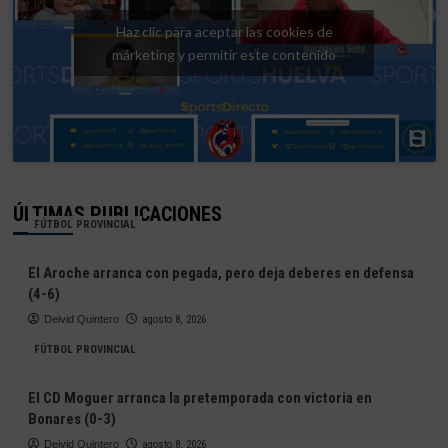
Haz clic para aceptar las cookies de
márketing y permitir este contenido
ÚLTIMAS PUBLICACIONES
FÚTBOL PROVINCIAL
El Aroche arranca con pegada, pero deja deberes en defensa
(4-6)
Deivid Quintero
agosto 8, 2026
FÚTBOL PROVINCIAL
El CD Moguer arranca la pretemporada con victoria en
Bonares (0-3)
Deivid Quintero
agosto 8, 2026