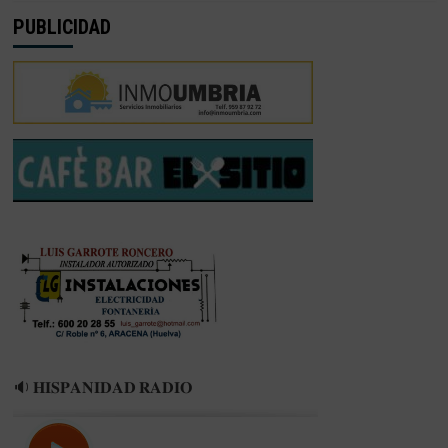
PUBLICIDAD
🔉 𝐇𝐈𝐒𝐏𝐀𝐍𝐈𝐃𝐀𝐃 𝐑𝐀𝐃𝐈𝐎