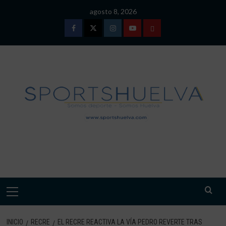
Saltar
agosto 8, 2026
al
contenido
Facebook
Twitter
Instagram
Youtube
TÉRMINOS
Y
CONDICIONES
DE
USO
SPORTSHUELVA.
Menú
primario
INICIO
RECRE
EL RECRE REACTIVA LA VÍA PEDRO REVERTE TRAS