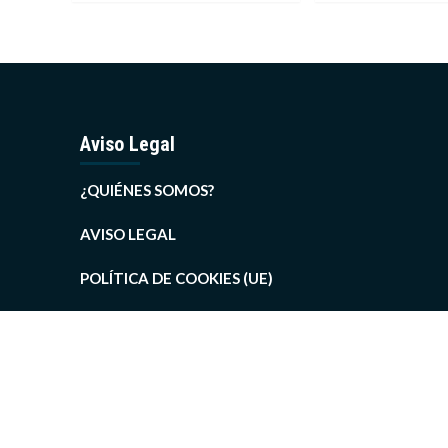
Aviso Legal
¿QUIÉNES SOMOS?
AVISO LEGAL
POLÍTICA DE COOKIES (UE)
POLÍTICA DE COOKIES DE SPORTSHUELVA.COM
POLÍTICA DE PRIVACIDAD DE SPORTSHUELVA.COM
SPORTSHUELVA-CANAL DE YOUTUBE