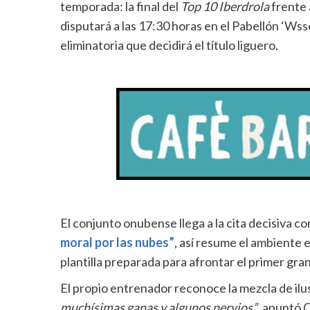
temporada: la final del
Top 10 Iberdrola
frente 
disputará a las 17:30 horas en el Pabellón ‘Wss
eliminatoria que decidirá el título liguero.
El conjunto onubense llega a la cita decisiva c
moral por las nubes”
, así resume el ambiente e
plantilla preparada para afrontar el primer gra
El propio entrenador reconoce la mezcla de ilus
muchísimas ganas y algunos nervios”
, apuntó O