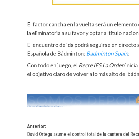
El factor cancha en la vuelta será un elemento 
la eliminatoria a su favor y optar al título nac
El encuentro de ida podrá seguirse en directo a
Española de Bádminton:
Badminton Spain
.
Con todo en juego, el
Recre IES La Orden
inicia
el objetivo claro de volver a lo más alto del bá
Navegación
Anterior:
David Ortega asume el control total de la cantera del Rec
de