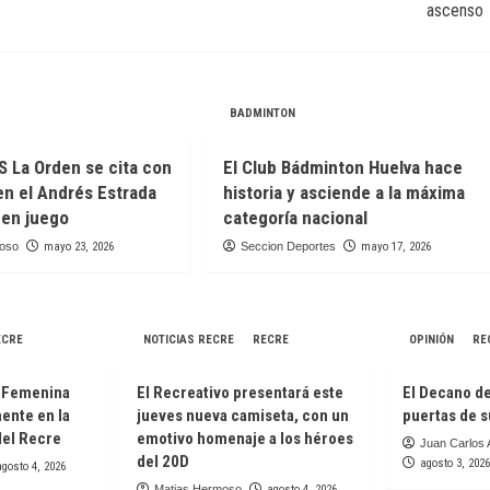
ascenso
BADMINTON
ES La Orden se cita con
El Club Bádminton Huelva hace
 en el Andrés Estrada
historia y asciende a la máxima
 en juego
categoría nacional
moso
mayo 23, 2026
Seccion Deportes
mayo 17, 2026
ECRE
NOTICIAS RECRE
RECRE
OPINIÓN
RE
a Femenina
El Recreativo presentará este
El Decano de
mente en la
jueves nueva camiseta, con un
puertas de s
del Recre
emotivo homenaje a los héroes
Juan Carlos 
del 20D
agosto 3, 2026
agosto 4, 2026
Matias Hermoso
agosto 4, 2026