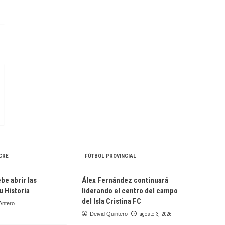
CRE
FÚTBOL PROVINCIAL
be abrir las
Álex Fernández continuará
u Historia
liderando el centro del campo
del Isla Cristina FC
Antero
Deivid Quintero
agosto 3, 2026