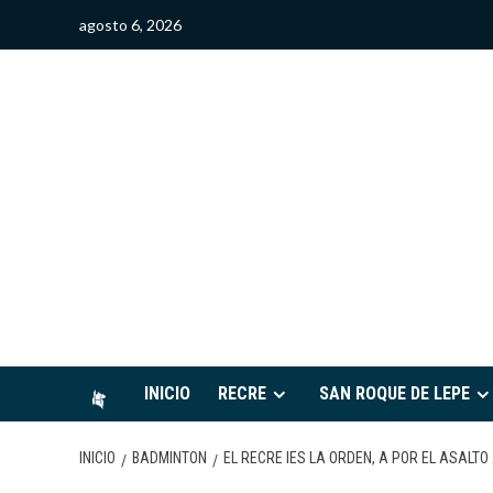
Saltar
agosto 6, 2026
al
contenido
S
INICIO
RECRE
SAN ROQUE DE LEPE
INICIO
BADMINTON
EL RECRE IES LA ORDEN, A POR EL ASALTO