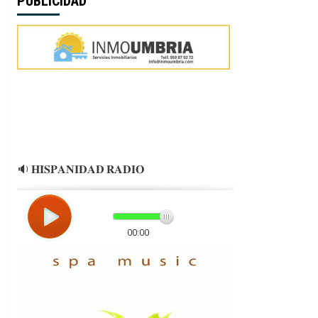
PUBLICIDAD
🔉 𝐇𝐈𝐒𝐏𝐀𝐍𝐈𝐃𝐀𝐃 𝐑𝐀𝐃𝐈𝐎