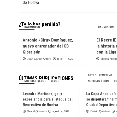
de Huelva
entradas
¿Te lo has perdido?
BADMINTON
BADMINTON
Antonio «Ciru» Domínguez,
El Recre I
nuevo entrenador del CB
la historia
Gibraleón
con la Liga
Juan Carlos Antero
julio 11, 2026
Matias Her
FÚTBOL FEMENINO
ÚLTIMAS PUBLICACIONES
NOTICIAS RECRE
RECRE
NOTICIAS RECRE
R
Leandro Martínez, gol y
La Copa Andalucí
experiencia para el ataque del
se disputará final
Recreativo de Huelva
Ciudad Deportiva 
Deivid Quintero
agosto 4, 2026
Deivid Quintero