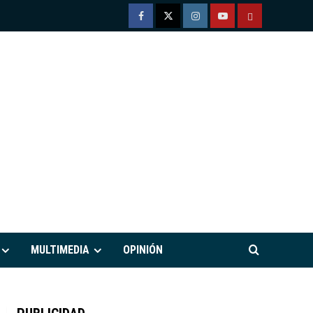
Facebook
Twitter
Instagram
Youtube
TÉRMINOS
Y
CONDICIONE
DE
USO
M
MULTIMEDIA
OPINIÓN