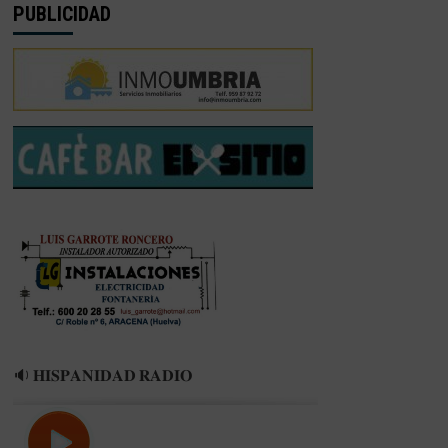
PUBLICIDAD
🔉 𝐇𝐈𝐒𝐏𝐀𝐍𝐈𝐃𝐀𝐃 𝐑𝐀𝐃𝐈𝐎