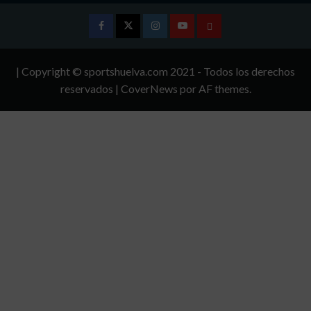
Facebook
Twitter
Instagram
Youtube
TÉRMINOS
Y
| Copyright © sportshuelva.com 2021 - Todos los derechos
CONDICIONES
reservados
|
CoverNews
por AF themes.
DE
USO