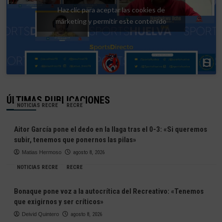
Haz clic para aceptar las cookies de
márketing y permitir este contenido
ÚLTIMAS PUBLICACIONES
NOTICIAS RECRE
RECRE
Aitor García pone el dedo en la llaga tras el 0-3: «Si queremos
subir, tenemos que ponernos las pilas»
Matias Hermoso
agosto 8, 2026
NOTICIAS RECRE
RECRE
Bonaque pone voz a la autocrítica del Recreativo: «Tenemos
que exigirnos y ser críticos»
Deivid Quintero
agosto 8, 2026