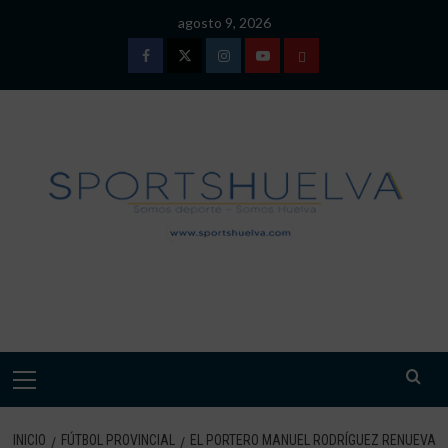
Saltar
agosto 9, 2026
al
contenido
Facebook
Twitter
Instagram
Youtube
TÉRMINOS
Y
CONDICIONES
DE
USO
SPORTSHUELVA.
Menú
primario
INICIO
FÚTBOL PROVINCIAL
EL PORTERO MANUEL RODRÍGUEZ RENUEVA