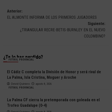
Navegación
Anterior:
EL ALMONTE INFORMA DE LOS PRIMEROS JUGADORES
de
Siguiente:
entradas
¿TRIANGULAR RECRE-BETIS-BURNLEY EN EL NUEVO
COLOMBINO?
¿Te lo has perdido?
FÚTBOL PROVINCIAL
El Cádiz C completa la División de Honor y será rival de
La Palma, Isla Cristina, Moguer y Aroche
Deivid Quintero
agosto 8, 2026
FÚTBOL PROVINCIAL
La Palma CF cierra la pretemporada con goleada en el
Trofeo Guadalupe (0-4)
Deivid Quintero
agosto 8, 2026