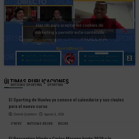
Haz clic para aceptar las cookies de
márketing y permitir este contenido
ÚLTIMAS PUBLICACIONES
NOTICIAS SPORTING
SPORTING
El Sporting de Huelva ya conoce el calendario y sus rivales
para el nuevo curso
Deivid Quintero
agosto 6, 2026
3ªRFEF
NOTICIAS RECRE
RECRE
El Recreativo blinda a Carlos Moreno hasta 2029 y lo