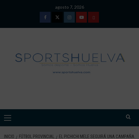
Saltar
agosto 7, 2026
al
contenido
Facebook
Twitter
Instagram
Youtube
TÉRMINOS
Y
CONDICIONES
DE
USO
SPORTSHUELVA.
Menú
primario
INICIO
FÚTBOL PROVINCIAL
EL PICHICHI MELE SEGUIRÁ UNA CAMPAÑA