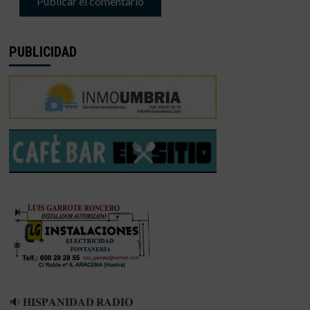
PUBLICIDAD
🔉 𝐇𝐈𝐒𝐏𝐀𝐍𝐈𝐃𝐀𝐃 𝐑𝐀𝐃𝐈𝐎