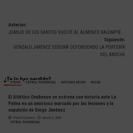
Navegación
Anterior:
JUANJO DE LOS SANTOS VUELVE AL ALMONTE BALOMPIÉ
de
Siguiente:
entradas
GONZALO JIMÉNEZ SEGUIRÁ DEFENDIENDO LA PORTERÍA
DEL AROCHE
¿Te lo has perdido?
3ªRFEF
FÚTBOL PROVINCIAL
NOTICIAS RECRE
RECRE
El Atlético Onubense se estrena con victoria ante La
Palma en un amistoso marcado por las lesiones y la
expulsión de Diego Jiménez
Deivid Quintero
agosto 6, 2026
FÚTBOL PROVINCIAL