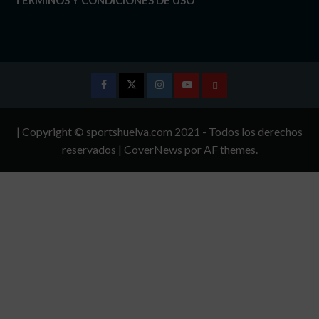
Facebook
Twitter
Instagram
Youtube
TÉRMINOS
Y
| Copyright © sportshuelva.com 2021 - Todos los derechos
CONDICIONES
reservados
|
CoverNews
por AF themes.
DE
USO