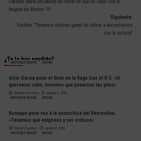
Carolina Marín encabeza un cartel de lujo en Lepe con la
de
llegada de Mentor 10
entradas
Siguiente:
Viedma: “Tenemos muchas ganas de volver a encontrarnos
con la victoria”
¿Te lo has perdido?
NOTICIAS RECRE
RECRE
Aitor García pone el dedo en la llaga tras el 0-3: «Si
queremos subir, tenemos que ponernos las pilas»
Matias Hermoso
agosto 8, 2026
NOTICIAS RECRE
RECRE
Bonaque pone voz a la autocrítica del Recreativo:
«Tenemos que exigirnos y ser críticos»
Deivid Quintero
agosto 8, 2026
NOTICIAS RECRE
RECRE