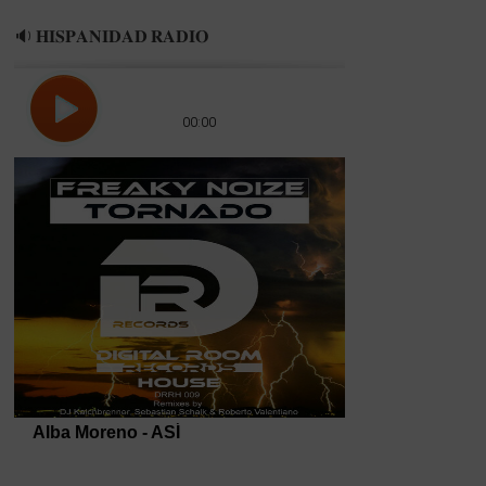
🔉 𝐇𝐈𝐒𝐏𝐀𝐍𝐈𝐃𝐀𝐃 𝐑𝐀𝐃𝐈𝐎