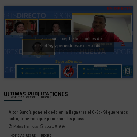
Haz clic para aceptar las cookies de
márketing y permitir este contenido
ÚLTIMAS PUBLICACIONES
NOTICIAS RECRE
RECRE
Aitor García pone el dedo en la llaga tras el 0-3: «Si queremos
subir, tenemos que ponernos las pilas»
Matias Hermoso
agosto 8, 2026
NOTICIAS RECRE
RECRE