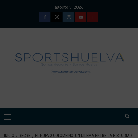
Saltar
agosto 9, 2026
al
contenido
Facebook
Twitter
Instagram
Youtube
TÉRMINOS
Y
CONDICIONES
DE
USO
SPORTSHUELVA.
Menú
primario
INICIO
RECRE
EL NUEVO COLOMBINO: UN DILEMA ENTRE LA HISTORIA Y