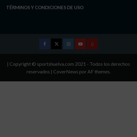
TÉRMINOS Y CONDICIONES DE USO
Facebook
Twitter
Instagram
Youtube
TÉRMINOS
Y
| Copyright © sportshuelva.com 2021 - Todos los derechos
CONDICIONES
reservados
|
CoverNews
por AF themes.
DE
USO