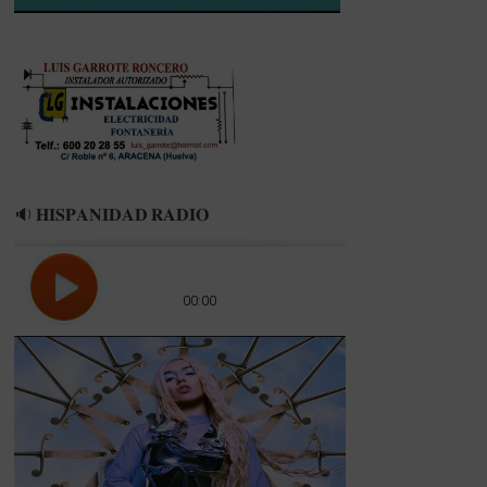
🔉 𝐇𝐈𝐒𝐏𝐀𝐍𝐈𝐃𝐀𝐃 𝐑𝐀𝐃𝐈𝐎