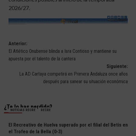
2026/27.
Navegación
Anterior:
El Atlético Onubense blinda a Isra Contioso y mantiene su
de
apuesta por el talento de la cantera
entradas
Siguiente:
La AD Cartaya competirá en Primera Andaluza once años
después para sanear su situación económica
¿Te lo has perdido?
NOTICIAS RECRE
RECRE
El Recreativo de Huelva superado por el filial del Betis en
el Trofeo de la Bella (0-3)