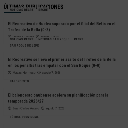
ÚLTIMAS PUBLICACIONES
NOTICIAS RECRE
RECRE
El Recreativo de Huelva superado por el filial del Betis en el
Trofeo de la Bella (0-3)
Deivid Quintero
agosto 7, 2026
NOTICIAS RECRE
NOTICIAS SAN ROQUE
RECRE
SAN ROQUE DE LEPE
El Recreativo se lleva el primer asalto del Trofeo de la Bella
en los penaltis tras empatar con el San Roque (0-0)
Matias Hermoso
agosto 7, 2026
BALONCESTO
El baloncesto onubense acelera su planificación para la
temporada 2026/27
Juan Carlos Antero
agosto 7, 2026
FÚTBOL PROVINCIAL