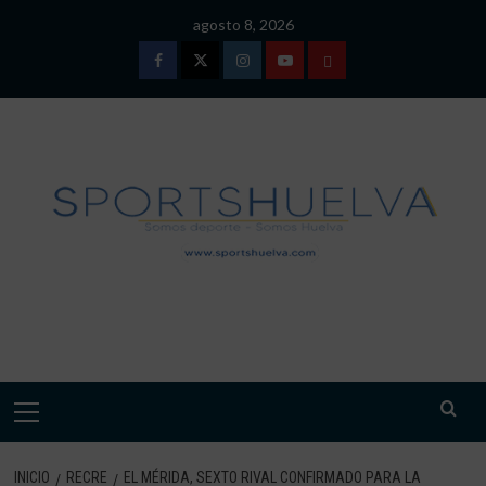
Saltar
agosto 8, 2026
al
contenido
Facebook
Twitter
Instagram
Youtube
TÉRMINOS
Y
CONDICIONES
DE
USO
SPORTSHUELVA.
Menú
primario
INICIO
RECRE
EL MÉRIDA, SEXTO RIVAL CONFIRMADO PARA LA