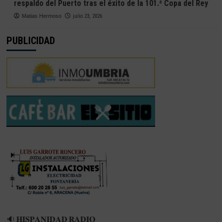
respaldo del Puerto tras el éxito de la 101.ª Copa del Rey
Matias Hermoso
julio 23, 2026
PUBLICIDAD
🔉 𝐇𝐈𝐒𝐏𝐀𝐍𝐈𝐃𝐀𝐃 𝐑𝐀𝐃𝐈𝐎