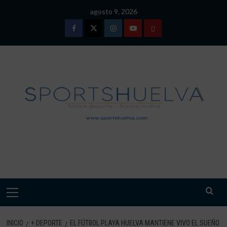
Saltar
agosto 9, 2026
al
contenido
Facebook
Twitter
Instagram
Youtube
TÉRMINOS
Y
CONDICIONES
DE
USO
SPORTSHUELVA.
Menú
primario
INICIO
+ DEPORTE
EL FÚTBOL PLAYA HUELVA MANTIENE VIVO EL SUEÑO