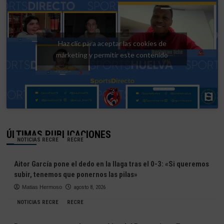
Haz clic para aceptar las cookies de
márketing y permitir este contenido
ÚLTIMAS PUBLICACIONES
NOTICIAS RECRE
RECRE
Aitor García pone el dedo en la llaga tras el 0-3: «Si queremos
subir, tenemos que ponernos las pilas»
Matias Hermoso
agosto 8, 2026
NOTICIAS RECRE
RECRE