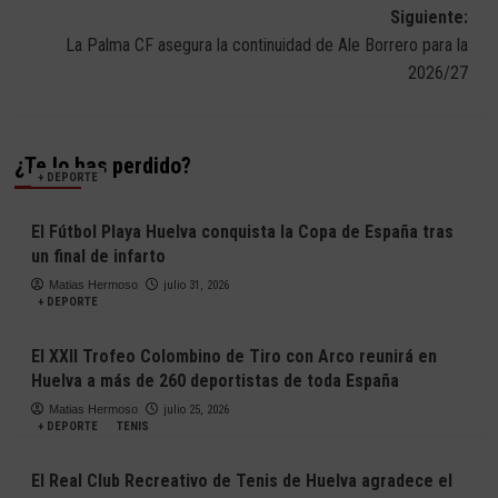
entradas
Siguiente:
La Palma CF asegura la continuidad de Ale Borrero para la
2026/27
¿Te lo has perdido?
+ DEPORTE
El Fútbol Playa Huelva conquista la Copa de España tras
un final de infarto
Matias Hermoso
julio 31, 2026
+ DEPORTE
El XXII Trofeo Colombino de Tiro con Arco reunirá en
Huelva a más de 260 deportistas de toda España
Matias Hermoso
julio 25, 2026
+ DEPORTE
TENIS
El Real Club Recreativo de Tenis de Huelva agradece el