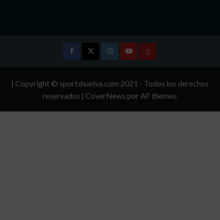
Facebook
Twitter
Instagram
Youtube
TÉRMINOS
Y
| Copyright © sportshuelva.com 2021 - Todos los derechos
CONDICIONES
reservados
|
CoverNews
por AF themes.
DE
USO