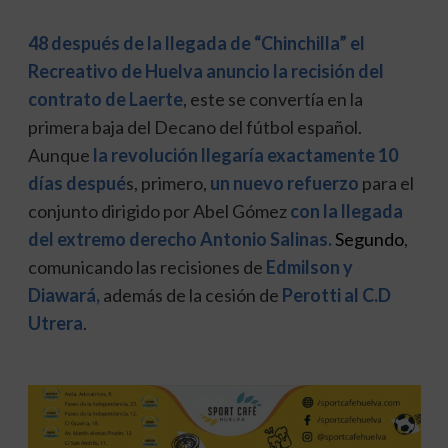
48 después de la llegada de “Chinchilla” el
Recreativo de Huelva anuncio la recisión del
contrato de Laerte
, este se convertía en la
primera baja del Decano del fútbol español.
Aunque
la revolución llegaría exactamente 10
días despué
s, primero,
un nuevo refuerzo
para el
conjunto dirigido por Abel Gómez
con la llegada
del extremo derecho Antonio Salinas.
S
egundo
,
comunicando las recisiones de
Edmilson y
Diawará,
además de la cesión de
Perotti al C.D
Utrera
.