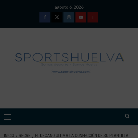
Saltar
agosto 6, 2026
al
contenido
Facebook
Twitter
Instagram
Youtube
TÉRMINOS
Y
CONDICIONES
DE
USO
SPORTSHUELVA.
Menú
primario
INICIO
RECRE
EL DECANO ULTIMA LA CONFECCIÓN DE SU PLANTILLA