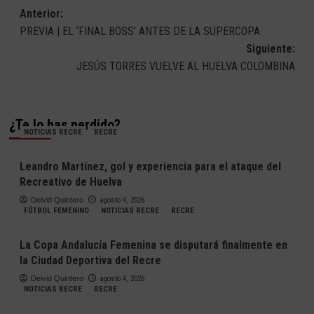
Navegación
Anterior:
PREVIA | EL ‘FINAL BOSS’ ANTES DE LA SUPERCOPA
de
Siguiente:
entradas
JESÚS TORRES VUELVE AL HUELVA COLOMBINA
¿Te lo has perdido?
NOTICIAS RECRE
RECRE
Leandro Martínez, gol y experiencia para el ataque del
Recreativo de Huelva
Deivid Quintero
agosto 4, 2026
FÚTBOL FEMENINO
NOTICIAS RECRE
RECRE
La Copa Andalucía Femenina se disputará finalmente en
la Ciudad Deportiva del Recre
Deivid Quintero
agosto 4, 2026
NOTICIAS RECRE
RECRE