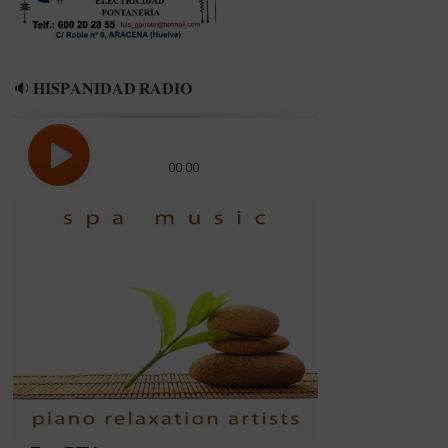
🔉 𝐇𝐈𝐒𝐏𝐀𝐍𝐈𝐃𝐀𝐃 𝐑𝐀𝐃𝐈𝐎