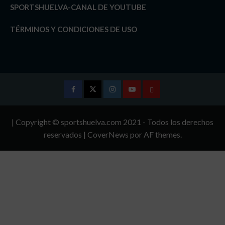
SPORTSHUELVA-CANAL DE YOUTUBE
TÉRMINOS Y CONDICIONES DE USO
Facebook
Twitter
Instagram
Youtube
TÉRMINOS
Y
| Copyright © sportshuelva.com 2021 - Todos los derechos
CONDICIONES
reservados
|
CoverNews
por AF themes.
DE
USO