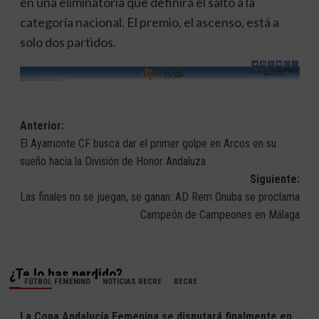
en una eliminatoria que definirá el salto a la
categoría nacional. El premio, el ascenso, está a
solo dos partidos.
Navegación
Anterior:
El Ayamonte CF busca dar el primer golpe en Arcos en su
de
sueño hacia la División de Honor Andaluza
entradas
Siguiente:
Las finales no se juegan, se ganan: AD Rem Onuba se proclama
Campeón de Campeones en Málaga
¿Te lo has perdido?
FÚTBOL FEMENINO
NOTICIAS RECRE
RECRE
La Copa Andalucía Femenina se disputará finalmente en