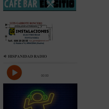
🔉 𝐇𝐈𝐒𝐏𝐀𝐍𝐈𝐃𝐀𝐃 𝐑𝐀𝐃𝐈𝐎