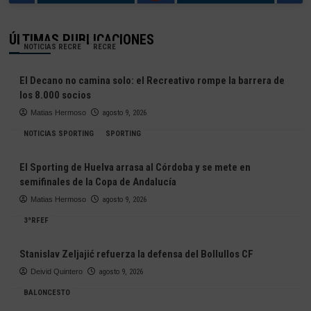
ÚLTIMAS PUBLICACIONES
NOTICIAS RECRE
RECRE
El Decano no camina solo: el Recreativo rompe la barrera de
los 8.000 socios
Matias Hermoso
agosto 9, 2026
NOTICIAS SPORTING
SPORTING
El Sporting de Huelva arrasa al Córdoba y se mete en
semifinales de la Copa de Andalucía
Matias Hermoso
agosto 9, 2026
3ªRFEF
Stanislav Zeljajić refuerza la defensa del Bollullos CF
Deivid Quintero
agosto 9, 2026
BALONCESTO