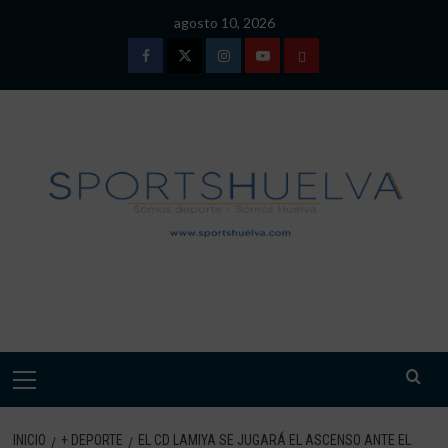
Saltar
agosto 10, 2026
al
contenido
Facebook
Twitter
Instagram
Youtube
TÉRMINOS
Y
CONDICIONES
DE
USO
SPORTSHUELVA.
Menú
primario
INICIO
+ DEPORTE
EL CD LAMIYA SE JUGARÁ EL ASCENSO ANTE EL