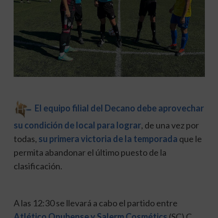
El equipo filial del Decano debe aprovechar
su condición de local para lograr
, de una vez por
todas,
su primera victoria de la temporada
que le
permita abandonar el último puesto de la
clasificación.
A las 12:30 se llevará a cabo el partido entre
Atlético Onubense y Salerm Cosmétics
(SC) C