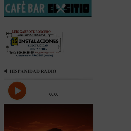
🔉 𝐇𝐈𝐒𝐏𝐀𝐍𝐈𝐃𝐀𝐃 𝐑𝐀𝐃𝐈𝐎