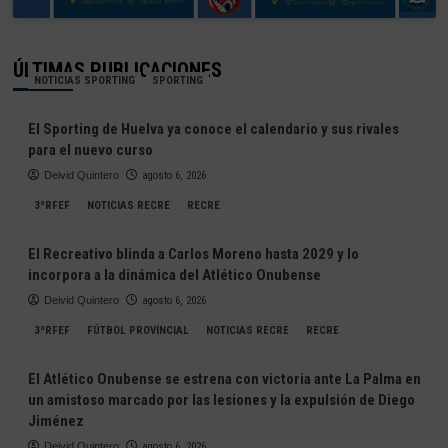
ÚLTIMAS PUBLICACIONES
NOTICIAS SPORTING
SPORTING
El Sporting de Huelva ya conoce el calendario y sus rivales
para el nuevo curso
Deivid Quintero
agosto 6, 2026
3ªRFEF
NOTICIAS RECRE
RECRE
El Recreativo blinda a Carlos Moreno hasta 2029 y lo
incorpora a la dinámica del Atlético Onubense
Deivid Quintero
agosto 6, 2026
3ªRFEF
FÚTBOL PROVINCIAL
NOTICIAS RECRE
RECRE
El Atlético Onubense se estrena con victoria ante La Palma en
un amistoso marcado por las lesiones y la expulsión de Diego
Jiménez
Deivid Quintero
agosto 6, 2026