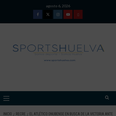
Saltar
agosto 6, 2026
al
contenido
Facebook
Twitter
Instagram
Youtube
TÉRMINOS
Y
CONDICIONES
DE
USO
SPORTSHUELVA.
Menú
primario
INICIO
RECRE
EL ATLÉTICO ONUBENSE EN BUSCA DE LA VICTORIA ANTE