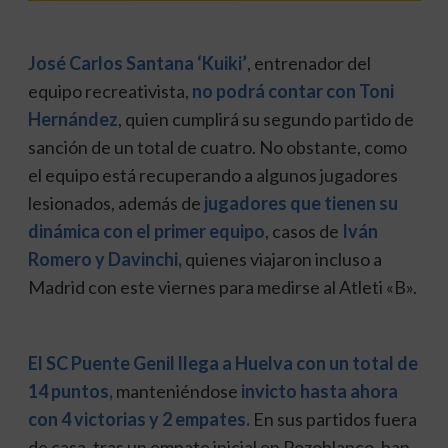
José Carlos Santana ‘Kuiki’
, entrenador del
equipo recreativista,
no podrá contar con Toni
Hernández
, quien cumplirá su segundo partido de
sanción de un total de cuatro. No obstante, como
el equipo está recuperando a algunos jugadores
lesionados, además de
jugadores que tienen su
dinámica con el primer equipo
, casos de
Iván
Romero y Davinchi,
quienes viajaron incluso a
Madrid con este viernes para medirse al Atleti «B».
El SC Puente Genil llega a Huelva con un total de
14 puntos,
manteniéndose
invicto hasta ahora
con 4 victorias y 2 empates.
En sus partidos fuera
de casa, tras un empate inicial en Pozoblanco, han