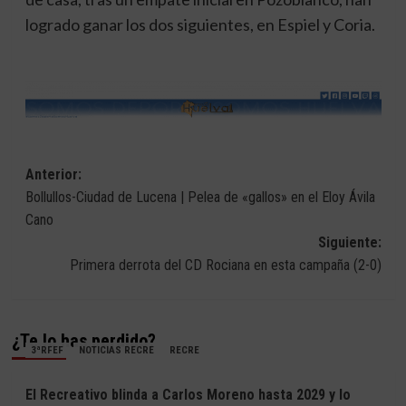
logrado ganar los dos siguientes, en Espiel y Coria.
Navegación
Anterior:
Bollullos-Ciudad de Lucena | Pelea de «gallos» en el Eloy Ávila
de
Cano
entradas
Siguiente:
Primera derrota del CD Rociana en esta campaña (2-0)
¿Te lo has perdido?
3ªRFEF
NOTICIAS RECRE
RECRE
El Recreativo blinda a Carlos Moreno hasta 2029 y lo