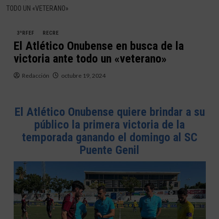
TODO UN «VETERANO»
3ªRFEF
RECRE
El Atlético Onubense en busca de la
victoria ante todo un «veterano»
Redacción
octubre 19, 2024
El Atlético Onubense quiere brindar a su
público la primera victoria de la
temporada ganando el domingo al SC
Puente Genil