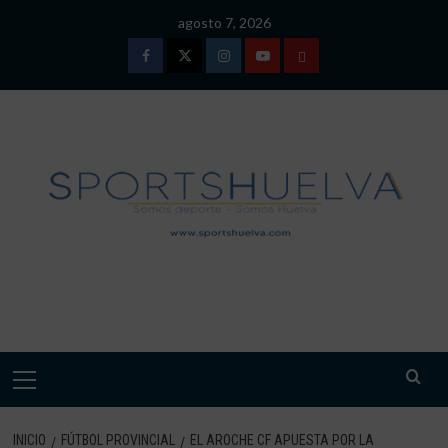
Saltar
agosto 7, 2026
al
contenido
Facebook
Twitter
Instagram
Youtube
TÉRMINOS
Y
CONDICIONES
DE
USO
SPORTSHUELVA.
Menú
primario
INICIO
FÚTBOL PROVINCIAL
EL AROCHE CF APUESTA POR LA