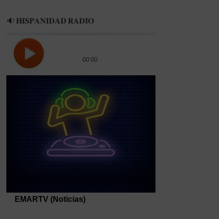
🔉 𝐇𝐈𝐒𝐏𝐀𝐍𝐈𝐃𝐀𝐃 𝐑𝐀𝐃𝐈𝐎