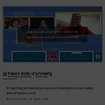
Haz clic para aceptar las cookies de
márketing y permitir este contenido
ÚLTIMAS PUBLICACIONES
NOTICIAS SPORTING
SPORTING
El Sporting de Huelva ya conoce el calendario y sus rivales
para el nuevo curso
Deivid Quintero
agosto 6, 2026