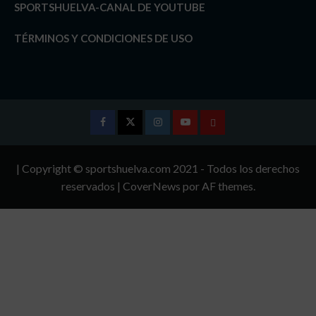
SPORTSHUELVA-CANAL DE YOUTUBE
TÉRMINOS Y CONDICIONES DE USO
Facebook
Twitter
Instagram
Youtube
TÉRMINOS
Y
| Copyright © sportshuelva.com 2021 - Todos los derechos
CONDICIONES
reservados
|
CoverNews
por AF themes.
DE
USO