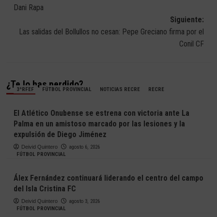
de
Dani Rapa
entradas
Siguiente:
Las salidas del Bollullos no cesan: Pepe Greciano firma por el
Conil CF
¿Te lo has perdido?
3ªRFEF
FÚTBOL PROVINCIAL
NOTICIAS RECRE
RECRE
El Atlético Onubense se estrena con victoria ante La
Palma en un amistoso marcado por las lesiones y la
expulsión de Diego Jiménez
Deivid Quintero
agosto 6, 2026
FÚTBOL PROVINCIAL
Álex Fernández continuará liderando el centro del campo
del Isla Cristina FC
Deivid Quintero
agosto 3, 2026
FÚTBOL PROVINCIAL