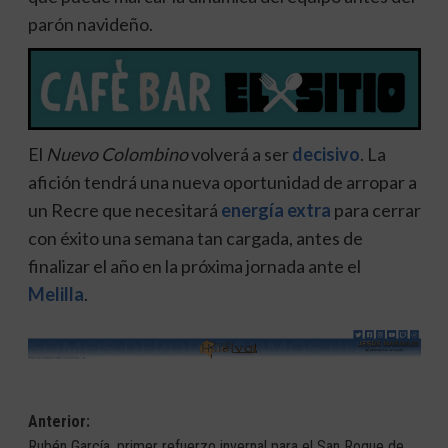
parón navideño.
El
Nuevo Colombino
volverá a ser
decisivo
. La
afición tendrá una nueva oportunidad de arropar a
un Recre que necesitará
energía extra
para cerrar
con éxito una semana tan cargada, antes de
finalizar el año en la próxima jornada ante el
Melilla
.
Navegación
Anterior:
Rubén García, primer refuerzo invernal para el San Roque de