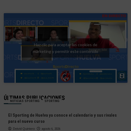
Haz clic para aceptar las cookies de
márketing y permitir este contenido
ÚLTIMAS PUBLICACIONES
NOTICIAS SPORTING
SPORTING
El Sporting de Huelva ya conoce el calendario y sus rivales
para el nuevo curso
Deivid Quintero
agosto 6, 2026