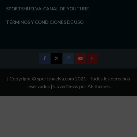
SPORTSHUELVA-CANAL DE YOUTUBE
TÉRMINOS Y CONDICIONES DE USO
Facebook
Twitter
Instagram
Youtube
TÉRMINOS
Y
| Copyright © sportshuelva.com 2021 - Todos los derechos
CONDICIONES
reservados
|
CoverNews
por AF themes.
DE
USO