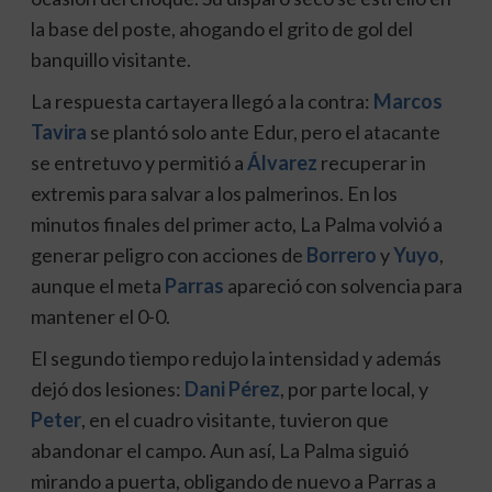
la base del poste, ahogando el grito de gol del
banquillo visitante.
La respuesta cartayera llegó a la contra:
Marcos
Tavira
se plantó solo ante Edur, pero el atacante
se entretuvo y permitió a
Álvarez
recuperar in
extremis para salvar a los palmerinos. En los
minutos finales del primer acto, La Palma volvió a
generar peligro con acciones de
Borrero
y
Yuyo
,
aunque el meta
Parras
apareció con solvencia para
mantener el 0-0.
El segundo tiempo redujo la intensidad y además
dejó dos lesiones:
Dani Pérez
, por parte local, y
Peter
, en el cuadro visitante, tuvieron que
abandonar el campo. Aun así, La Palma siguió
mirando a puerta, obligando de nuevo a Parras a