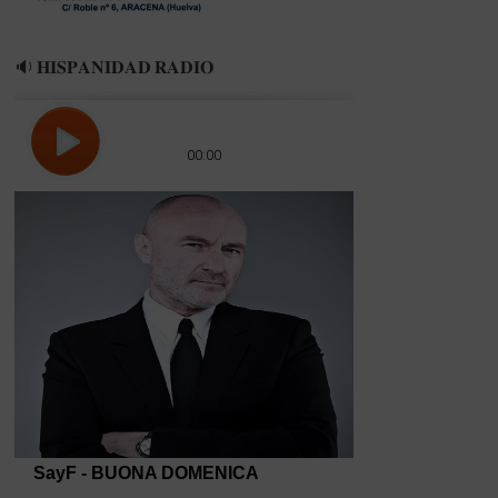
🔉 𝐇𝐈𝐒𝐏𝐀𝐍𝐈𝐃𝐀𝐃 𝐑𝐀𝐃𝐈𝐎