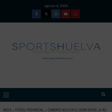
Saltar
agosto 6, 2026
al
contenido
Facebook
Twitter
Instagram
Youtube
TÉRMINOS
Y
CONDICIONES
DE
USO
SPORTSHUELVA.
Menú
primario
INICIO
FÚTBOL PROVINCIAL
COMBATE NULO EN EL DERBI ENTRE LA AD