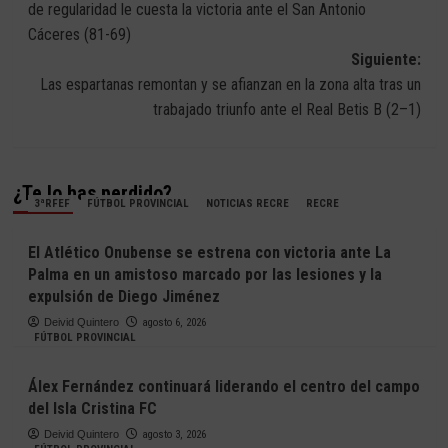
de regularidad le cuesta la victoria ante el San Antonio
entradas
Cáceres (81-69)
Siguiente:
Las espartanas remontan y se afianzan en la zona alta tras un
trabajado triunfo ante el Real Betis B (2–1)
¿Te lo has perdido?
3ªRFEF
FÚTBOL PROVINCIAL
NOTICIAS RECRE
RECRE
El Atlético Onubense se estrena con victoria ante La
Palma en un amistoso marcado por las lesiones y la
expulsión de Diego Jiménez
Deivid Quintero
agosto 6, 2026
FÚTBOL PROVINCIAL
Álex Fernández continuará liderando el centro del campo
del Isla Cristina FC
Deivid Quintero
agosto 3, 2026