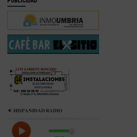
PUBLICIDAD
🔉 𝐇𝐈𝐒𝐏𝐀𝐍𝐈𝐃𝐀𝐃 𝐑𝐀𝐃𝐈𝐎