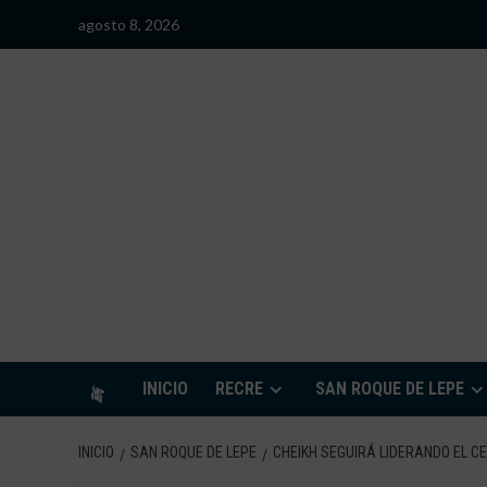
Saltar
agosto 8, 2026
al
contenido
S
INICIO
RECRE
SAN ROQUE DE LEPE
INICIO
SAN ROQUE DE LEPE
CHEIKH SEGUIRÁ LIDERANDO EL C