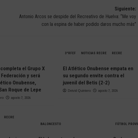
Siguiente:
Antonio Arcos se despide del Recreativo de Huelva: “Me voy
con la espina de haber podido daros mucho más”
3ªRFEF
NOTICIAS RECRE
RECRE
C completa el Grupo X
El Atlético Onubense empata en
 Federación y será
su segundo envite contra el
tlético Onubense,
juvenil del Betis (2-2)
y San Roque de Lepe
Deivid Quintero
agosto 7, 2026
ero
agosto 7, 2026
RECRE
BALONCESTO
FÚTBOL PROVI