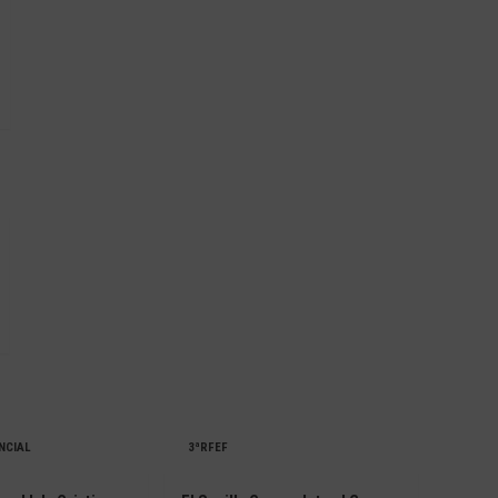
NCIAL
3ªRFEF