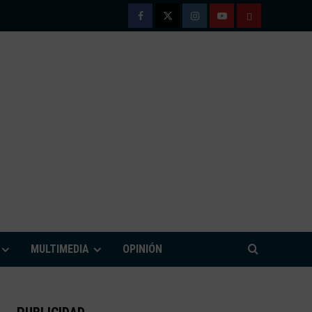
Facebook
Twitter
Instagram
Youtube
TÉRMINOS
Y
CONDICIONE
DE
USO
M
MULTIMEDIA
OPINIÓN