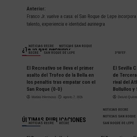
Navegación
Anterior:
Franco Jr. vuelve a casa: el San Roque de Lepe incorpora
de
talento, experiencia e identidad aurinegra
entradas
NOTICIAS RECRE
NOTICIAS SAN ROQUE
¿Te lo has perdido?
RECRE
SAN ROQUE DE LEPE
3ªRFEF
El Recreativo se lleva el primer
El Sevilla 
asalto del Trofeo de la Bella en
de Tercera
los penaltis tras empatar con el
rival del A
San Roque (0-0)
Bollullos 
Matias Hermoso
agosto 7, 2026
Deivid Quint
NOTICIAS RECRE
NOTICIAS SAN ROQUE
ÚLTIMAS PUBLICACIONES
NOTICIAS RECRE
RECRE
SAN ROQUE DE LEPE