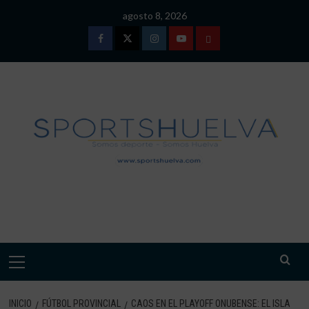
Saltar
agosto 8, 2026
al
contenido
Facebook
Twitter
Instagram
Youtube
TÉRMINOS
Y
CONDICIONES
DE
USO
SPORTSHUELVA.
Menú
primario
INICIO
FÚTBOL PROVINCIAL
CAOS EN EL PLAYOFF ONUBENSE: EL ISLA