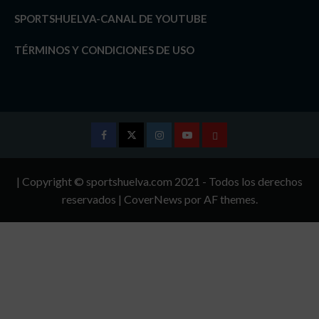
SPORTSHUELVA-CANAL DE YOUTUBE
TÉRMINOS Y CONDICIONES DE USO
Facebook
Twitter
Instagram
Youtube
TÉRMINOS
Y
| Copyright © sportshuelva.com 2021 - Todos los derechos
CONDICIONES
reservados
|
CoverNews
por AF themes.
DE
USO