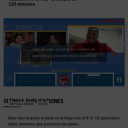
Haz clic para aceptar las cookies de
márketing y permitir este contenido
ÚLTIMAS PUBLICACIONES
NOTICIAS RECRE
RECRE
Aitor García pone el dedo en la llaga tras el 0-3: «Si queremos
subir, tenemos que ponernos las pilas»