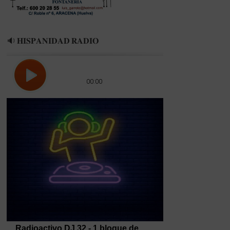
🔉 𝐇𝐈𝐒𝐏𝐀𝐍𝐈𝐃𝐀𝐃 𝐑𝐀𝐃𝐈𝐎