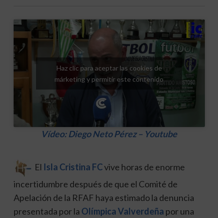
Haz clic para aceptar las cookies de
márketing y permitir este contenido
Vídeo:
Diego Neto Pérez
– Youtube
El
Isla Cristina FC
vive horas de enorme
incertidumbre después de que el Comité de
Apelación de la RFAF haya estimado la denuncia
presentada por la
Olímpica Valverdeña
por una