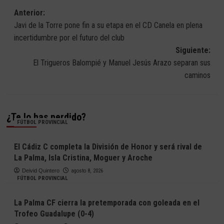
Navegación
Anterior:
Javi de la Torre pone fin a su etapa en el CD Canela en plena
de
incertidumbre por el futuro del club
entradas
Siguiente:
El Trigueros Balompié y Manuel Jesús Arazo separan sus
caminos
¿Te lo has perdido?
FÚTBOL PROVINCIAL
El Cádiz C completa la División de Honor y será rival de
La Palma, Isla Cristina, Moguer y Aroche
Deivid Quintero
agosto 8, 2026
FÚTBOL PROVINCIAL
La Palma CF cierra la pretemporada con goleada en el
Trofeo Guadalupe (0-4)