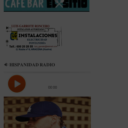
🔉 𝐇𝐈𝐒𝐏𝐀𝐍𝐈𝐃𝐀𝐃 𝐑𝐀𝐃𝐈𝐎