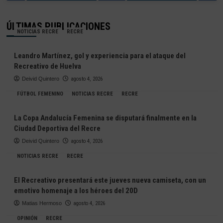
ÚLTIMAS PUBLICACIONES
NOTICIAS RECRE
RECRE
Leandro Martínez, gol y experiencia para el ataque del
Recreativo de Huelva
Deivid Quintero
agosto 4, 2026
FÚTBOL FEMENINO
NOTICIAS RECRE
RECRE
La Copa Andalucía Femenina se disputará finalmente en la
Ciudad Deportiva del Recre
Deivid Quintero
agosto 4, 2026
NOTICIAS RECRE
RECRE
El Recreativo presentará este jueves nueva camiseta, con un
emotivo homenaje a los héroes del 20D
Matias Hermoso
agosto 4, 2026
OPINIÓN
RECRE