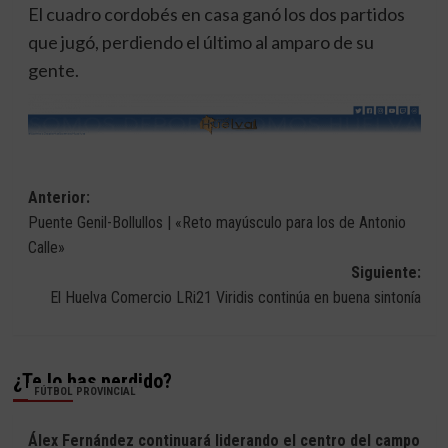
El cuadro cordobés en casa ganó los dos partidos
que jugó, perdiendo el último al amparo de su
gente.
Navegación
Anterior:
Puente Genil-Bollullos | «Reto mayúsculo para los de Antonio
de
Calle»
entradas
Siguiente:
El Huelva Comercio LRi21 Viridis continúa en buena sintonía
¿Te lo has perdido?
FÚTBOL PROVINCIAL
Álex Fernández continuará liderando el centro del campo