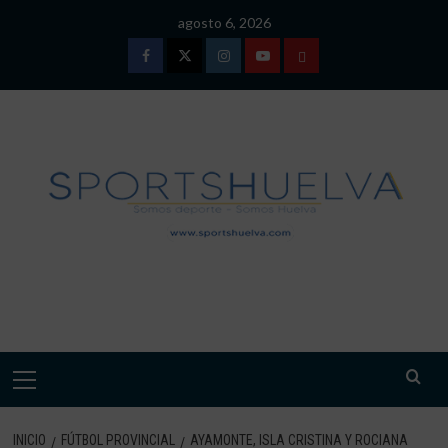
Saltar
agosto 6, 2026
al
contenido
Facebook
Twitter
Instagram
Youtube
TÉRMINOS
Y
CONDICIONES
DE
USO
SPORTSHUELVA.
Menú
primario
INICIO
FÚTBOL PROVINCIAL
AYAMONTE, ISLA CRISTINA Y ROCIANA