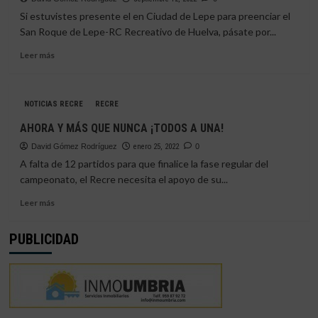
|
Si estuvistes presente el en Ciudad de Lepe para preenciar el
“OBJETIVO
San Roque de Lepe-RC Recreativo de Huelva, pásate por...
ÚNICO,
LA
Leer
Leer más
VICTORIA”
más
sobre
¿ESTUVISTES
NOTICIAS RECRE
RECRE
EN
EL
AHORA Y MÁS QUE NUNCA ¡TODOS A UNA!
GRAN
David Gómez Rodríguez
DERBI
enero 25, 2022
0
ONUBENSE?
A falta de 12 partidos para que finalice la fase regular del
campeonato, el Recre necesita el apoyo de su...
Leer
Leer más
más
sobre
PUBLICIDAD
AHORA
Y
MÁS
QUE
NUNCA
¡TODOS