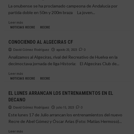
CUYAMI?
La onubense se ha proclamado campeona de Andalucía por
partida doble en 50m y 200m braza La joven...
Leer
Leer más
más
NOTICIAS RECRE
RECRE
sobre
IRIA
CONOCIENDO AL ALGECIRAS CF
CÁRDENAS,
LA
David Gómez Rodríguez
agosto 20, 2023
0
MIREIA
Analizamos al Algeciras, rival del Recreativo de Huelva en la
BELMONTE
decimoctava jornada de liga Historia: El Algeciras Club de...
ONUBENSE
Leer
Leer más
más
NOTICIAS RECRE
RECRE
sobre
CONOCIENDO
EL LUNES ARRANCAN LOS ENTRENAMIENTOS EN EL
AL
DECANO
ALGECIRAS
CF
David Gómez Rodríguez
julio 15, 2023
0
Este lunes 17 de Julio arrancan los entrenamientos del nuevo
Recre de Abel Gómez y Óscar Arias (Foto: Matias Hermoso)...
Leer
Leer más