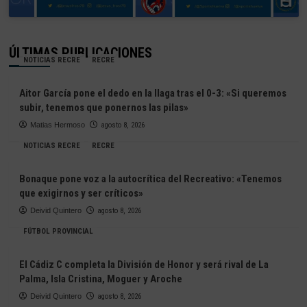
ÚLTIMAS PUBLICACIONES
NOTICIAS RECRE
RECRE
Aitor García pone el dedo en la llaga tras el 0-3: «Si queremos
subir, tenemos que ponernos las pilas»
Matias Hermoso
agosto 8, 2026
NOTICIAS RECRE
RECRE
Bonaque pone voz a la autocrítica del Recreativo: «Tenemos
que exigirnos y ser críticos»
Deivid Quintero
agosto 8, 2026
FÚTBOL PROVINCIAL
El Cádiz C completa la División de Honor y será rival de La
Palma, Isla Cristina, Moguer y Aroche
Deivid Quintero
agosto 8, 2026