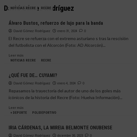
David Gómez Rodríguez
NOTICIAS RECRE
RECRE
Álvaro Bustos, refuerzo de lujo para la banda
David Gómez Rodríguez
enero 31, 2024
0
El Recre se refuerza con el extremo asturiano s tras la rescisión
del futbolista con el Alcorcón (Foto: AD Alcorcón)...
Leer
Leer más
más
NOTICIAS RECRE
RECRE
sobre
Álvaro
¿QUÉ FUE DE… CUYAMI?
Bustos,
refuerzo
David Gómez Rodríguez
enero 4, 2024
0
de
Repasamos la trayectoria del autor de uno de los goles más
lujo
icónicos de la historia del Recre (Foto: Huelva Información)...
para
la
Leer
Leer más
banda
más
+ DEPORTE
POLIDEPORTIVO
sobre
¿QUÉ
IRIA CÁRDENAS, LA MIREIA BELMONTE ONUBENSE
FUE
DE…
David Gómez Rodríguez
diciembre 30, 2023
0