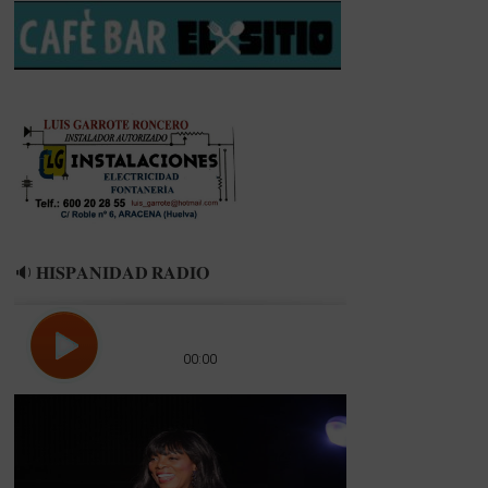
A
UNA!
🔉 𝐇𝐈𝐒𝐏𝐀𝐍𝐈𝐃𝐀𝐃 𝐑𝐀𝐃𝐈𝐎