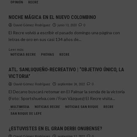
más
OPINIÓN
RECRE
sobre
EL
NOCHE MÁGICA EN EL NUEVO COLOMBINO
LUNES
ARRANCAN
David Gómez Rodríguez
junio 13, 2023
0
LOS
El Recre volvió a escribir el pasado domingo una página con
ENTRENAMIENTOS
letras de oro en sus casi 134 años de...
EN
EL
Leer
Leer más
DECANO
más
NOTICIAS RECRE
PREVIAS
RECRE
sobre
NOCHE
ATL. SANLUQUEÑO-RECREATIVO | “OBJETIVO ÚNICO, LA
MÁGICA
VICTORIA”
EN
EL
David Gómez Rodríguez
septiembre 24, 2022
0
NUEVO
El Decano buscará retomar en El Palmar la senda de la victoria
COLOMBINO
(Foto: Sportshuelva.com / Fran Vázquez) El Recre visita...
MULTIMEDIA
NOTICIAS RECRE
NOTICIAS SAN ROQUE
RECRE
Leer
Leer más
más
SAN ROQUE DE LEPE
sobre
ATL.
¿ESTUVISTES EN EL GRAN DERBI ONUBENSE?
SANLUQUEÑO-
RECREATIVO
David Gómez Rodríguez
septiembre 12, 2022
0