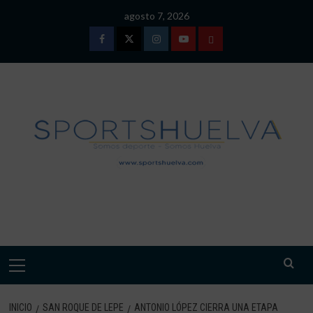
Saltar
agosto 7, 2026
al
contenido
Facebook
Twitter
Instagram
Youtube
TÉRMINOS
Y
CONDICIONES
DE
USO
SPORTSHUELVA.
Menú
primario
INICIO
SAN ROQUE DE LEPE
ANTONIO LÓPEZ CIERRA UNA ETAPA