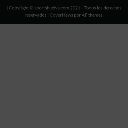
Y
| Copyright © sportshuelva.com 2021 - Todos los derechos
CONDICIONES
reservados
|
CoverNews
por AF themes.
DE
USO