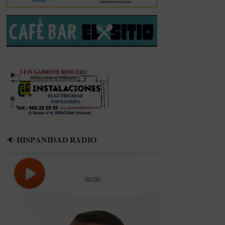
🔉 𝐇𝐈𝐒𝐏𝐀𝐍𝐈𝐃𝐀𝐃 𝐑𝐀𝐃𝐈𝐎