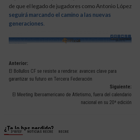
de que el legado de jugadores como Antonio López
seguirá marcando el camino a las nuevas
generaciones
.
Navegación
Anterior:
El Bollullos CF se resiste a rendirse: avances clave para
de
garantizar su futuro en Tercera Federación
entradas
Siguiente:
El Meeting Iberoamericano de Atletismo, fuera del calendario
nacional en su 20ª edición
¿Te lo has perdido?
3ªRFEF
NOTICIAS RECRE
RECRE