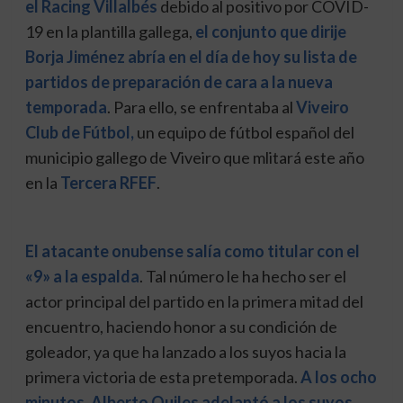
el Racing Villalbés
debido al positivo por COVID-
19 en la plantilla gallega,
el conjunto que dirije
Borja Jiménez abría en el día de hoy su lista de
partidos de preparación de cara a la nueva
temporada
. Para ello, se enfrentaba al
Viveiro
Club de Fútbol,
un equipo de fútbol español del
municipio gallego de Viveiro que mlitará este año
en la
Tercera RFEF
.
El atacante onubense salía como titular con el
«9» a la espalda
. Tal número le ha hecho ser el
actor principal del partido en la primera mitad del
encuentro, haciendo honor a su condición de
goleador, ya que ha lanzado a los suyos hacia la
primera victoria de esta pretemporada.
A los ocho
minutos, Alberto Quiles adelantó a los suyos