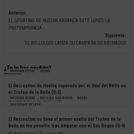
Navegación
Anterior:
EL SPORTING DE HUELVA ARRANCA ESTE LUNES LA
de
PRETEMPORADA
entradas
Siguiente:
EL BOLLULLOS LANZA SU CAMPAÑA DE ABONADOS
¿Te lo has perdido?
NOTICIAS RECRE
RECRE
El Recreativo de Huelva superado por el filial del Betis en
el Trofeo de la Bella (0-3)
NOTICIAS RECRE
NOTICIAS SAN ROQUE
RECRE
Deivid Quintero
agosto 7, 2026
SAN ROQUE DE LEPE
El Recreativo se lleva el primer asalto del Trofeo de la
Bella en los penaltis tras empatar con el San Roque (0-0)
Matias Hermoso
agosto 7, 2026