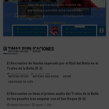
Haz clic para aceptar las cookies de
márketing y permitir este contenido
ÚLTIMAS PUBLICACIONES
NOTICIAS RECRE
RECRE
El Recreativo de Huelva superado por el filial del Betis en el
Trofeo de la Bella (0-3)
Deivid Quintero
agosto 7, 2026
NOTICIAS RECRE
NOTICIAS SAN ROQUE
RECRE
SAN ROQUE DE LEPE
El Recreativo se lleva el primer asalto del Trofeo de la Bella
en los penaltis tras empatar con el San Roque (0-0)
Matias Hermoso
agosto 7, 2026