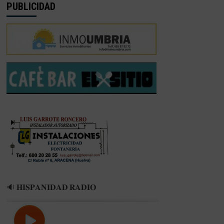
PUBLICIDAD
🔉 𝐇𝐈𝐒𝐏𝐀𝐍𝐈𝐃𝐀𝐃 𝐑𝐀𝐃𝐈𝐎