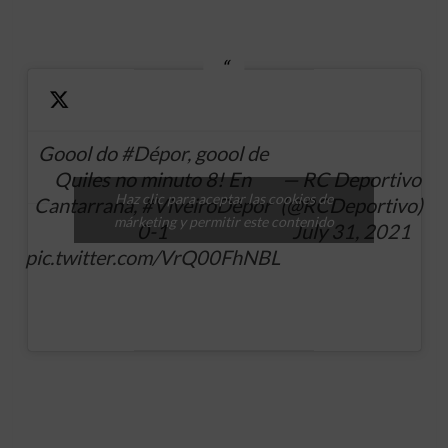
Goool do
#Dépor
, goool de
Quiles no minuto 8! En
— RC Deportivo
Haz clic para aceptar las cookies de
Cantarrana,
#ViveiroDépor
(@RCDeportivo)
márketing y permitir este contenido
0-1
July 31, 2021
pic.twitter.com/VrQ00FhNBL