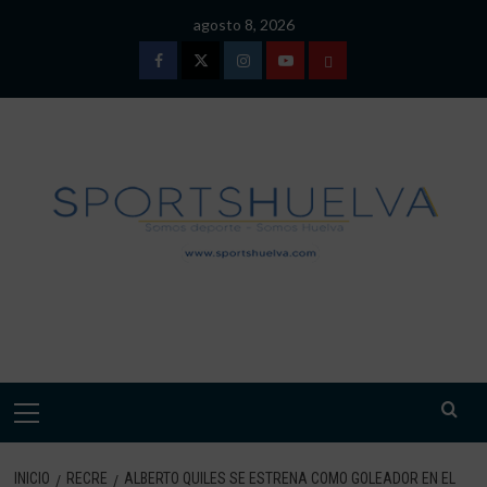
Saltar
agosto 8, 2026
al
contenido
Facebook
Twitter
Instagram
Youtube
TÉRMINOS
Y
CONDICIONES
DE
USO
SPORTSHUELVA.
Menú
primario
INICIO
RECRE
ALBERTO QUILES SE ESTRENA COMO GOLEADOR EN EL