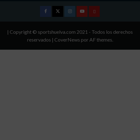
Facebook
Twitter
Instagram
Youtube
TÉRMINOS
Y
| Copyright © sportshuelva.com 2021 - Todos los derechos
CONDICIONES
reservados
|
CoverNews
por AF themes.
DE
USO