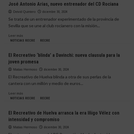
Carolina
José Antonio Arias, nuevo entrenador del CD Rociana
«Me
Marín
hace
tendrá
Deivid Quintero
diciembre 30, 2024
mucha
un
Se trata de un entrenador experimentado de la provincia de
ilusión»
imponente
Sevilla que se une al club rocianero con la misión...
mural
en
Leer
Leer más
el
más
NOTICIAS RECRE
RECRE
Palacio
sobre
de
José
El Recreativo ‘blinda’ a Davinchi: nueva clausula para la
los
Antonio
joven promesa
Deportes
Arias,
nuevo
Matias Hermoso
diciembre 30, 2024
entrenador
El Recreativo de Huelva blinda a otra de sus perlas de la
del
cantera con un millón y medio de euros...
CD
Rociana
Leer
Leer más
más
NOTICIAS RECRE
RECRE
sobre
El
El Recreativo de Huelva arranca la era Iñigo Vélez con
Recreativo
intensidad y compromiso
‘blinda’
a
Matias Hermoso
diciembre 30, 2024
Davinchi: