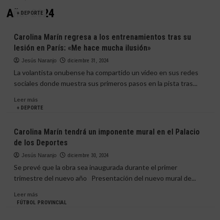
Año:
2024
+ DEPORTE
Carolina Marín regresa a los entrenamientos tras su
lesión en París: «Me hace mucha ilusión»
Jesús Naranjo
diciembre 31, 2024
La volantista onubense ha compartido un vídeo en sus redes
sociales donde muestra sus primeros pasos en la pista tras...
Leer
Leer más
más
+ DEPORTE
sobre
Carolina
Carolina Marín tendrá un imponente mural en el Palacio
Marín
de los Deportes
regresa
a
Jesús Naranjo
diciembre 30, 2024
los
Se prevé que la obra sea inaugurada durante el primer
entrenamientos
trimestre del nuevo año Presentación del nuevo mural de...
tras
su
Leer
Leer más
lesión
más
FÚTBOL PROVINCIAL
en
sobre
París: