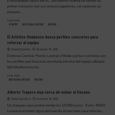
El entrenador vasco del RC Recreativo Huelva ha tenido su
nueva
primer contacto con sus nuevos jugadores, con quienes ya
clausula
prepara...
para
la
Leer
Leer más
joven
más
3ªRFEF
NOTICIAS RECRE
RECRE
promesa
sobre
El
El Atlético Onubense busca perfiles concretos para
Recreativo
reforzar al equipo
de
Huelva
Deivid Quintero
diciembre 30, 2024
arranca
Defensa Central, Pivote, Lateral y Media-punta o extremo son
la
los perfiles que busca la secretaría técnica del equipo albiazul
era
(@futbolbaserecre)...
Iñigo
Vélez
Leer
Leer más
con
más
NOTICIAS RECRE
RECRE
intensidad
sobre
y
El
Alberto Trapero muy cerca de volver al Decano
compromiso
Atlético
Onubense
Rafa Carreño.V
diciembre 30, 2024
busca
Un traspaso que podría rondar los 10.000 euros (Foto: RRSS)
perfiles
La nueva entidad sigue ajetreando el mercado para reforzar...
concretos