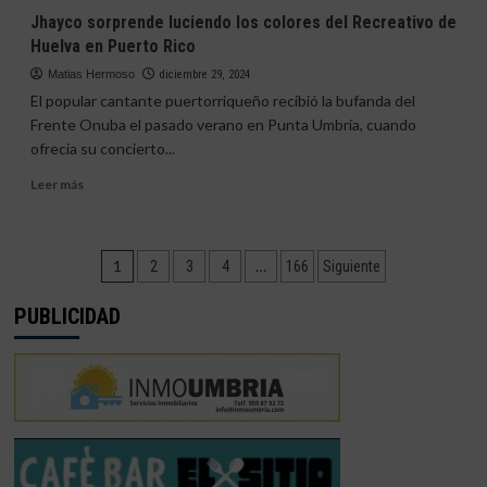
Primera
I
Jhayco sorprende luciendo los colores del Recreativo de
RFEF
Memorial
Huelva en Puerto Rico
en
honor
Matias Hermoso
diciembre 29, 2024
a
El popular cantante puertorriqueño recibió la bufanda del
Pepe
Frente Onuba el pasado verano en Punta Umbría, cuando
Martín
ofrecía su concierto...
Márquez:
Una
Leer
Leer más
cita
más
recreativista
sobre
cargada
Jhayco
Paginación
de
sorprende
1
…
2
3
4
166
Siguiente
historia
luciendo
de
y
los
PUBLICIDAD
solidaridad
colores
entradas
del
Recreativo
de
Huelva
en
Puerto
Rico