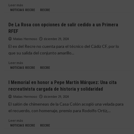
para
Leer
Leer más
reforzar
más
NOTICIAS RECRE
RECRE
al
sobre
equipo
Alberto
De La Rosa con opciones de salir cedido a un Primera
Trapero
RFEF
muy
cerca
Matias Hermoso
diciembre 29, 2024
de
El ex del Recre no cuenta para el técnico del Cádiz CF, por lo
volver
que su salida del conjunto amarillo...
al
Decano
Leer
Leer más
más
NOTICIAS RECRE
RECRE
sobre
De
I Memorial en honor a Pepe Martín Márquez: Una cita
La
recreativista cargada de historia y solidaridad
Rosa
con
Matias Hermoso
diciembre 29, 2024
opciones
El salón de chimeneas de la Casa Colón acogió una velada para
de
el recuerdo, con homenaje, premio para Rodolfo Ortiz,...
salir
cedido
Leer
Leer más
a
más
NOTICIAS RECRE
RECRE
un
sobre