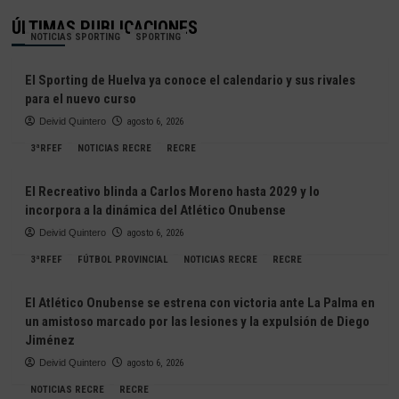
ÚLTIMAS PUBLICACIONES
NOTICIAS SPORTING
SPORTING
El Sporting de Huelva ya conoce el calendario y sus rivales
para el nuevo curso
Deivid Quintero
agosto 6, 2026
3ªRFEF
NOTICIAS RECRE
RECRE
El Recreativo blinda a Carlos Moreno hasta 2029 y lo
incorpora a la dinámica del Atlético Onubense
Deivid Quintero
agosto 6, 2026
3ªRFEF
FÚTBOL PROVINCIAL
NOTICIAS RECRE
RECRE
El Atlético Onubense se estrena con victoria ante La Palma en
un amistoso marcado por las lesiones y la expulsión de Diego
Jiménez
Deivid Quintero
agosto 6, 2026
NOTICIAS RECRE
RECRE