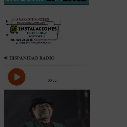
🔉 𝐇𝐈𝐒𝐏𝐀𝐍𝐈𝐃𝐀𝐃 𝐑𝐀𝐃𝐈𝐎