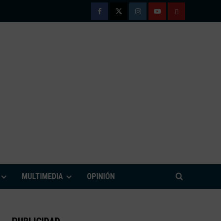
Facebook
Twitter
Instagram
Youtube
TÉRMINOS
Y
CONDICIONE
DE
USO
M
MULTIMEDIA
OPINIÓN