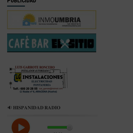
PUBLICIDAD
🔉 𝐇𝐈𝐒𝐏𝐀𝐍𝐈𝐃𝐀𝐃 𝐑𝐀𝐃𝐈𝐎