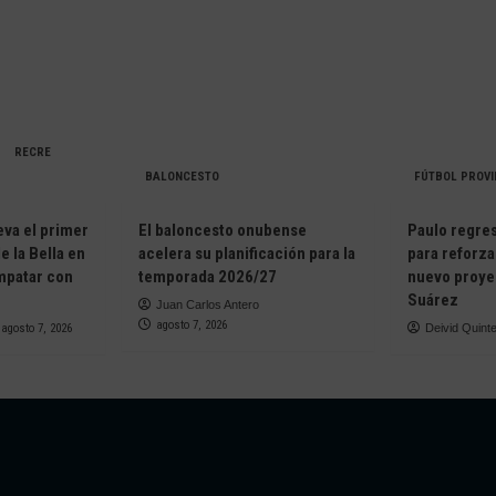
RECRE
BALONCESTO
FÚTBOL PROVI
eva el primer
El baloncesto onubense
Paulo regresa
e la Bella en
acelera su planificación para la
para reforza
empatar con
temporada 2026/27
nuevo proye
Suárez
Juan Carlos Antero
agosto 7, 2026
agosto 7, 2026
Deivid Quint