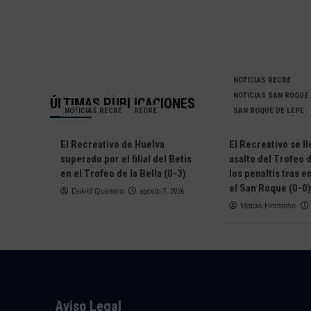
NOTICIAS RECRE
NOTICIAS SAN ROQUE
ÚLTIMAS PUBLICACIONES
NOTICIAS RECRE
RECRE
SAN ROQUE DE LEPE
El Recreativo de Huelva
El Recreativo se ll
superado por el filial del Betis
asalto del Trofeo d
en el Trofeo de la Bella (0-3)
los penaltis tras 
el San Roque (0-0)
Deivid Quintero
agosto 7, 2026
Matias Hermoso
Aviso Legal