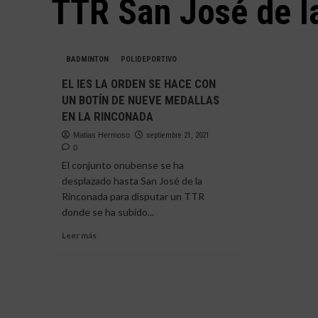
TTR San José de l
BADMINTON
POLIDEPORTIVO
EL IES LA ORDEN SE HACE CON
UN BOTÍN DE NUEVE MEDALLAS
EN LA RINCONADA
Matias Hermoso
septiembre 21, 2021
0
El conjunto onubense se ha
desplazado hasta San José de la
Rinconada para disputar un TTR
donde se ha subido...
Leer
Leer más
más
sobre
EL
IES
LA
ORDEN