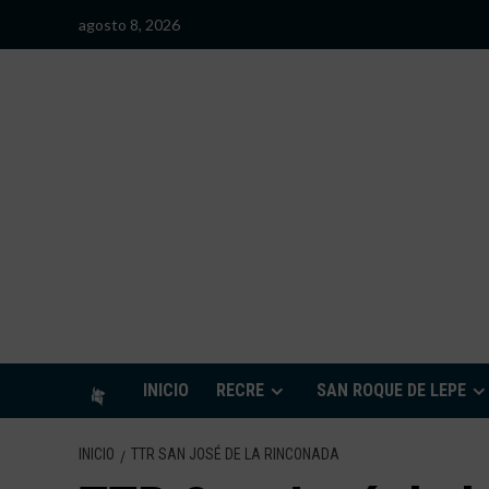
Saltar
agosto 8, 2026
al
contenido
S
INICIO
RECRE
SAN ROQUE DE LEPE
INICIO
TTR SAN JOSÉ DE LA RINCONADA