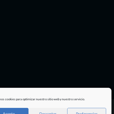
mos cookies para optimizar nuestro sitio web y nuestro servicio.
Facebook
Twitter
Instagram
Youtube
TÉRMINOS
Acepto
Descartar
Preferencias