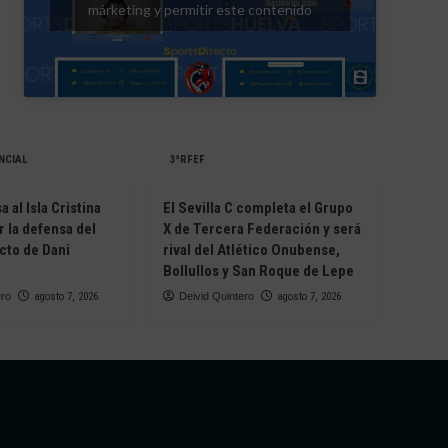
márketing y permitir este contenido
NCIAL
3ªRFEF
 al Isla Cristina
El Sevilla C completa el Grupo
r la defensa del
X de Tercera Federación y será
cto de Dani
rival del Atlético Onubense,
Bollullos y San Roque de Lepe
ero
agosto 7, 2026
Deivid Quintero
agosto 7, 2026