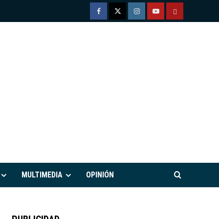
Facebook
Twitter
Instagram
Youtube
TÉRMINOS
Y
CONDICIONE
DE
USO
M
MULTIMEDIA
OPINIÓN