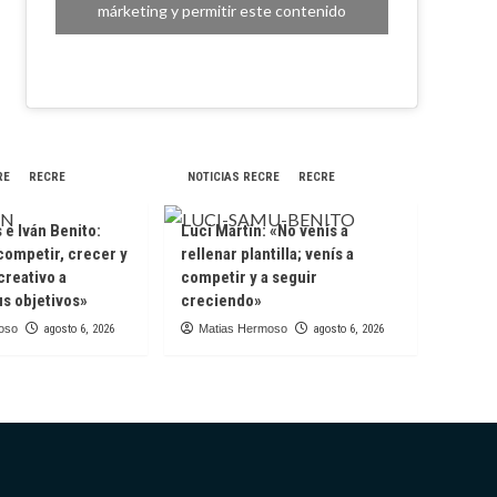
márketing y permitir este contenido
RE
RECRE
NOTICIAS RECRE
RECRE
e Iván Benito:
Luci Martín: «No venís a
competir, crecer y
rellenar plantilla; venís a
creativo a
competir y a seguir
s objetivos»
creciendo»
oso
agosto 6, 2026
Matias Hermoso
agosto 6, 2026