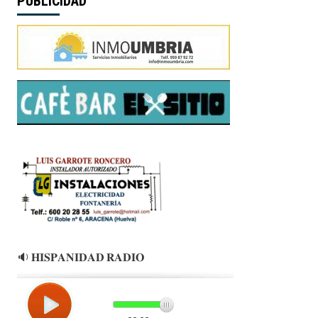
PUBLICIDAD
🔉 𝐇𝐈𝐒𝐏𝐀𝐍𝐈𝐃𝐀𝐃 𝐑𝐀𝐃𝐈𝐎