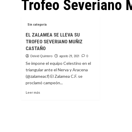
Trofeo Severiano 
Sin categoría
EL ZALAMEA SE LLEVA SU
TROFEO SEVERIANO MUÑIZ
CASTAÑO
Deivid Quintero
agosto 29, 2021
0
Se impone el equipo Celestino en el
triangular ante el Nerva y Aracena
(@zalameacf) El Zalamea C.F. se
proclamó campeón...
Leer
Leer más
más
sobre
EL
ZALAMEA
SE
LLEVA
SU