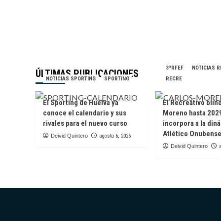
3ªRFEF
NOTICIAS 
ÚLTIMAS PUBLICACIONES
NOTICIAS SPORTING
SPORTING
RECRE
El Sporting de Huelva ya
El Recreativo blin
conoce el calendario y sus
Moreno hasta 2029
rivales para el nuevo curso
incorpora a la din
Atlético Onubens
Deivid Quintero
agosto 6, 2026
Deivid Quintero