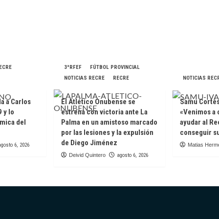
RECRE
3ªRFEF
FÚTBOL PROVINCIAL
NOTICIAS RECRE
RECRE
NOTICIAS REC
da a Carlos
El Atlético Onubense se
Samu Cortés 
 y lo
estrena con victoria ante La
«Venimos a 
ámica del
Palma en un amistoso marcado
ayudar al Re
e
por las lesiones y la expulsión
conseguir su
de Diego Jiménez
agosto 6, 2026
Matias Herm
Deivid Quintero
agosto 6, 2026