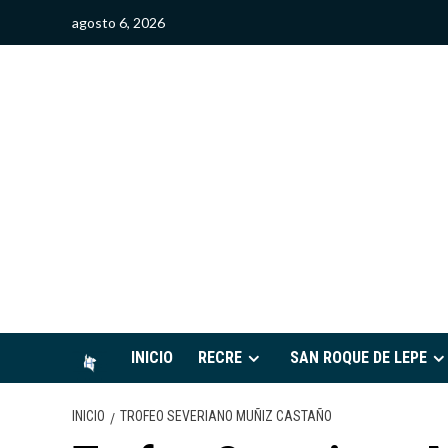
Saltar
agosto 6, 2026
al
contenido
S
INICIO
RECRE
SAN ROQUE DE LEPE
INICIO
TROFEO SEVERIANO MUÑIZ CASTAÑO