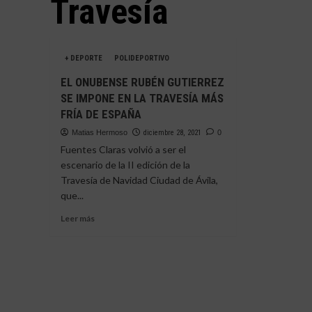
Travesía
+ DEPORTE
POLIDEPORTIVO
EL ONUBENSE RUBÉN GUTIERREZ
SE IMPONE EN LA TRAVESÍA MÁS
FRÍA DE ESPAÑA
Matias Hermoso
diciembre 28, 2021
0
Fuentes Claras volvió a ser el
escenario de la II edición de la
Travesía de Navidad Ciudad de Ávila,
que...
Leer
Leer más
más
sobre
EL
ONUBENSE
RUBÉN
GUTIERREZ
SE