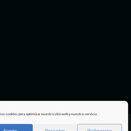
mos cookies para optimizar nuestro sitio web y nuestro servicio.
Facebook
Twitter
Instagram
Youtube
TÉRMINOS
Acepto
Descartar
Preferencias