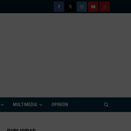
Facebook
Twitter
Instagram
Youtube
TÉRMINOS
Y
CONDICIONE
DE
USO
M
MULTIMEDIA
OPINIÓN