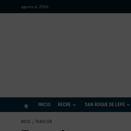
Saltar
agosto 6, 2026
al
contenido
S
INICIO
RECRE
SAN ROQUE DE LEPE
INICIO
TRAVESÍA