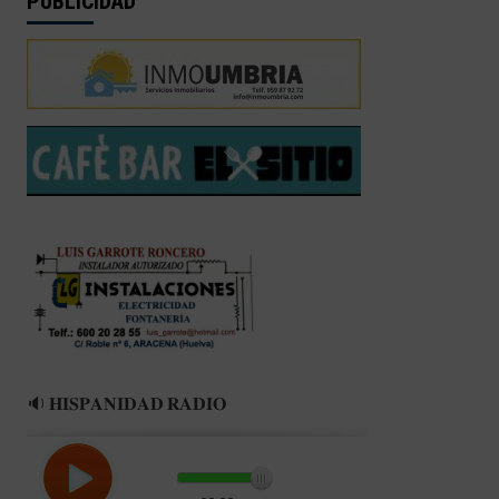
PUBLICIDAD
🔉 𝐇𝐈𝐒𝐏𝐀𝐍𝐈𝐃𝐀𝐃 𝐑𝐀𝐃𝐈𝐎