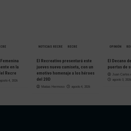
ECRE
NOTICIAS RECRE
RECRE
OPINIÓN
RE
a Femenina
El Recreativo presentará este
El Decano de
mente en la
jueves nueva camiseta, con un
puertas de s
del Recre
emotivo homenaje a los héroes
Juan Carlos 
del 20D
agosto 3, 2026
agosto 4, 2026
Matias Hermoso
agosto 4, 2026