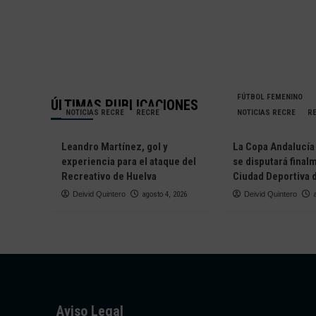
FÚTBOL FEMENINO
ÚLTIMAS PUBLICACIONES
NOTICIAS RECRE
RECRE
NOTICIAS RECRE
R
Leandro Martínez, gol y
La Copa Andalucí
experiencia para el ataque del
se disputará final
Recreativo de Huelva
Ciudad Deportiva 
Deivid Quintero
agosto 4, 2026
Deivid Quintero
Aviso Legal